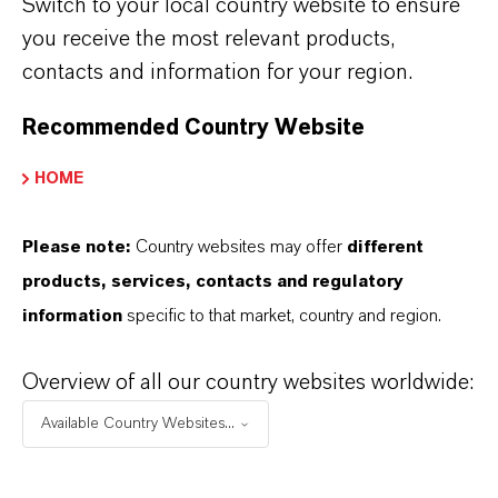
Switch to your local country website to ensure
befallen die inneren Organe von Nutztieren und
you receive the most relevant products,
Geflügel und wirken sich nachteilig negativ auf
contacts and information for your region.
die Gesundheit und die Produktionsleistung
aus. Zu diesen Auswirkungen gehören: längere
Recommended Country Website
Zuchtzyklen, ein geringeres Verhältnis
HOME
zwischen Futter und Gewichtszunahme, ein
höherer Futterverbrauch pro
Please note:
Country websites may offer
different
Produktionszyklus, ein höherer Einsatz von
products, services, contacts and regulatory
Antibiotika zur Bekämpfung von
information
specific to that market, country and region.
Krankheitserregern und zwangsläufig eine
höhere Sterblichkeitsrate.
Preventol® CMK
ist
Overview of all our country websites worldwide:
der Wirkstoff der Wahl für Desinfektionsmittel,
Available Country Websites...
die darauf abzielen, Kokzidien-Oozysten zu
durchdringen und zu zerstören. So können