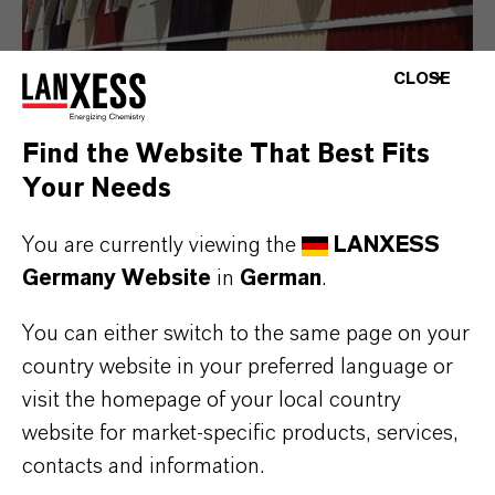
CLOSE
Holzanstriche
Starke Fungizide für wasser- und
Find the Website That Best Fits
lösemittelbasierte Formulierungen
Your Needs
Mehr
You are currently viewing the
LANXESS
Germany Website
in
German
.
You can either switch to the same page on your
country website in your preferred language or
visit the homepage of your local country
website for market-specific products, services,
contacts and information.