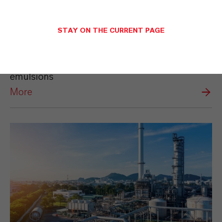
STAY ON THE CURRENT PAGE
Polymeremulsionen
Microbial control in lattices and polymer
emulsions
More