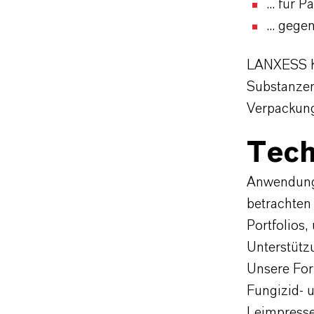
... für 
... geg
LANXESS Ku
Substanzen
Verpackun
Tech
Anwendungs
betrachten 
Portfolios
Unterstütz
Unsere For
Fungizid- 
Leimpresse