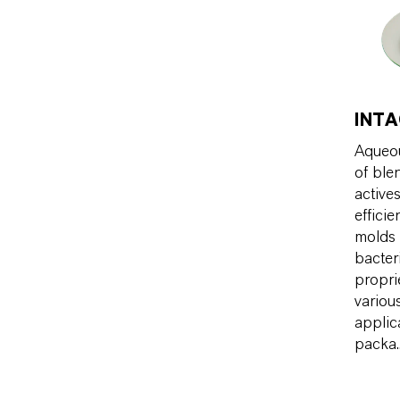
INTA
Aqueou
of ble
active
effici
molds
bacter
propri
variou
applic
packa..