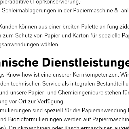
Papieradditive (Topfkonservierung)
en Schleimablagerungen in der Papiermaschine & -an
nden können aus einer breiten Palette an fungizid
 zum Schutz von Papier und Karton für spezielle Pa
gsanwendungen wählen.
nische Dienstleistung
-Know-how ist eine unserer Kernkompetenzen. Wi
den technischen Service als integralen Bestandteil 
, und unsere Papier- und Chemieingenieure stehen fü
ung vor Ort zur Verfügung.
mulierungen sind speziell für die Papieranwendung k
und Biozidformulierungen werden auf Papiermaschine
n), Druckmaschinen oder Kaschiermaschinen aufget