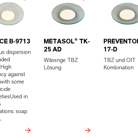
CE B-9713
METASOL® TK-
PREVENTO
25 AD
17-D
s dispersion
nded
Wässrige TBZ
TBZ und OIT
sHigh
Lösung
Kombination
ency against
 with some
icide
etiesUsed in
s
ations: soap
.