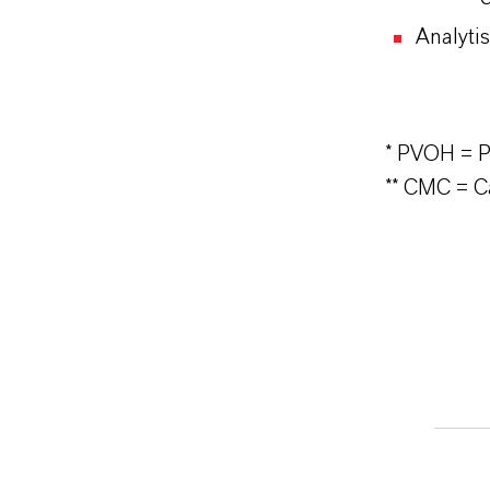
Analyti
* PVOH =
P
** CMC =
C