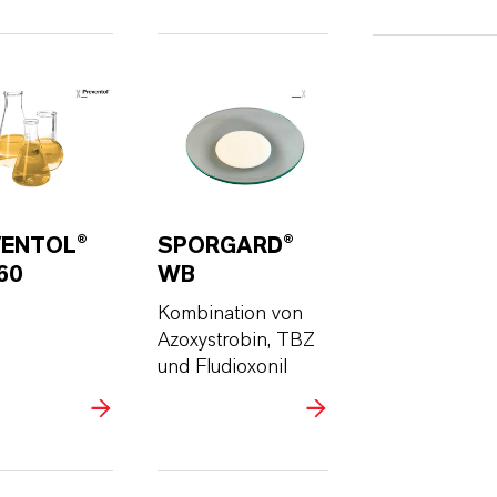
VENTOL®
SPORGARD®
60
WB
Kombination von
Azoxystrobin, TBZ
und Fludioxonil