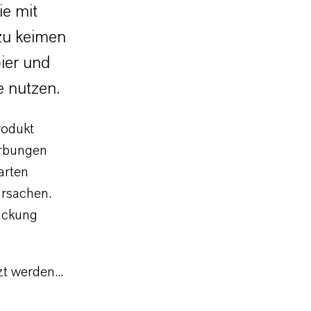
e mit
zu keimen
pier und
e nutzen.
rodukt
ärbungen
arten
ursachen
.
ackung
t werden...