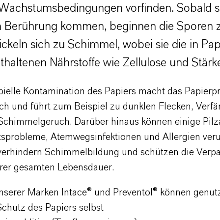
 Wachstumsbedingungen vorfinden. Sobald si
n Berührung kommen, beginnen die Sporen 
ckeln sich zu Schimmel, wobei sie die in Pa
haltenen Nährstoffe wie Zellulose und Stärk
bielle Kontamination des Papiers macht das Papierp
ch und führt zum Beispiel zu
dunklen Flecken, Verf
Schimmelgeruch. Darüber hinaus können einige Pilz
sprobleme, Atemwegsinfektionen und Allergien
ver
verhindern Schimmelbildung und schützen die Verp
hrer gesamten Lebensdauer.
nserer Marken Intace® und Preventol® können genutz
Schutz des Papiers selbst