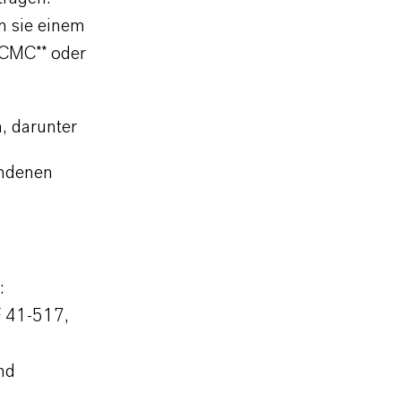
m sie einem
 CMC** oder
n, darunter
andenen
:
F 41-517,
nd