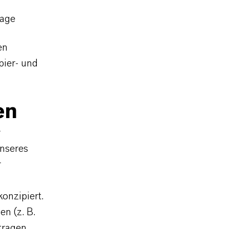
lage
en
pier- und
en
r
unseres
r
onzipiert.
n (z. B.
ragen.