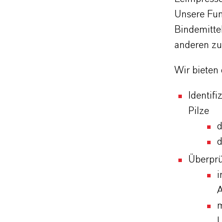
Unsere Fun
Bindemitte
anderen zu
Wir bieten 
Identif
Pilze
d
d
Überprü
i
A
m