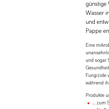
günstige
Wasser i
und entwi
Pappe ent
Eine mikro
unansehnli
und sogar 
Gesundheit
Fungizide 
während i
Produkte u
... zum 