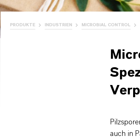
PRODUKTE
INDUSTRIEN
MICROBIAL CONTROL
Micr
Spez
Ver
Pilzspor
auch in P