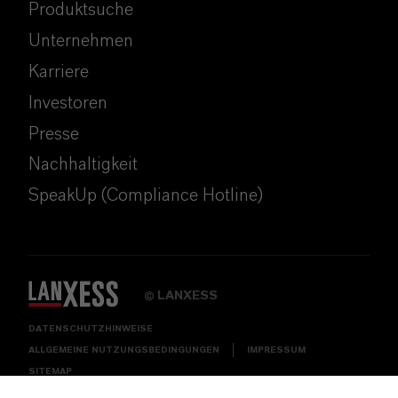
Produktsuche
Unternehmen
Karriere
Investoren
Presse
Nachhaltigkeit
SpeakUp (Compliance Hotline)
LANXESS
©
DATENSCHUTZHINWEISE
ALLGEMEINE NUTZUNGSBEDINGUNGEN
IMPRESSUM
SITEMAP