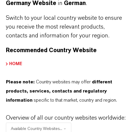
Germany Website
in
German
.
Dormagen, Leverkusen und Krefeld statt.
Mehr Information
Switch to your local country website to ensure
you receive the most relevant products,
contacts and information for your region.
Recommended Country Website
HOME
Please note:
Country websites may offer
different
products, services, contacts and regulatory
information
specific to that market, country and region.
Vom Klassenzimmer zur
Overview of all our country websites worldwide:
Weltmeisterschaft
Available Country Websites...