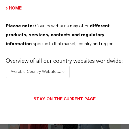
HOME
Please note:
Country websites may offer
different
products, services, contacts and regulatory
LANXESS bringt Disflamoll Advance
information
specific to that market, country and region.
auf den Markt
Overview of all our country websites worldwide:
3. AUGUST 2026
Available Country Websites...
PRESSEINFORMATIONEN
STAY ON THE CURRENT PAGE