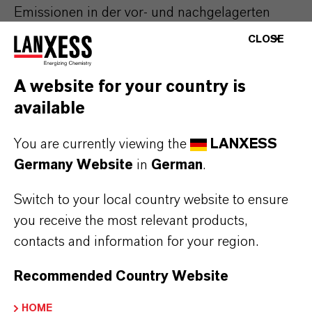
Emissionen in der vor- und nachgelagerten
Lieferkette (Scope 3) sollen bis 2050 eliminiert
CLOSE
werden. Die Net Zero Value Chain"-Initiative
basiert auf drei Säulen:
A website for your country is
available
Umstellung des Rohstoffeinkaufs auf
zunehmend nachhaltige Rohstoffe, die
You are currently viewing the
LANXESS
biobasiert sind, aus einem Recyclingprozess
Germany Website
in
German
.
stammen oder mit erneuerbarer Energie
hergestellt werden.
Switch to your local country website to ensure
you receive the most relevant products,
Stärkere Berücksichtigung des Carbon
contacts and information for your region.
Footprints bei der Auswahl der
Transportmittel.
Recommended Country Website
Ausweitung unseres Angebots an
klimaneutralen Produkten und Lösungen
HOME