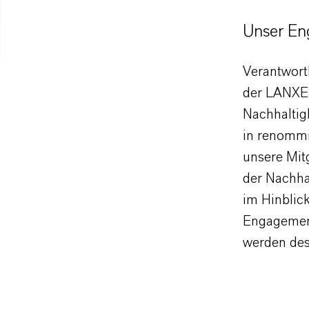
Unser En
Verantwort
der LANXE
Nachhaltigk
in renommi
unsere Mitg
der Nachhal
im Hinblick
Engagement
werden des