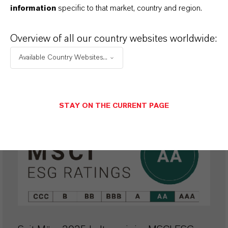
information
specific to that market, country and region.
wurde für die Jahre 2021, 2022, 2023 und
2024 bestätigt.
Overview of all our country websites worldwide:
Available Country Websites...
MSCI ESG
STAY ON THE CURRENT PAGE