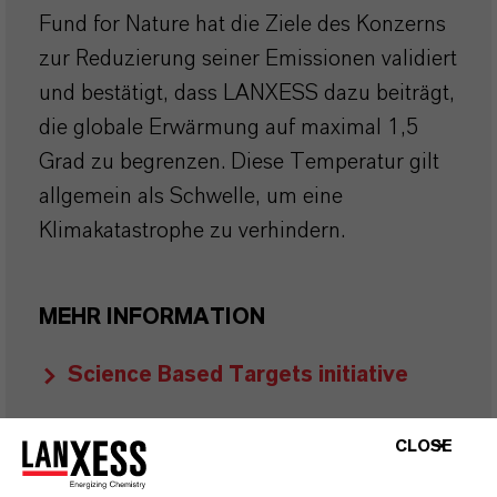
Fund for Nature hat die Ziele des Konzerns
zur Reduzierung seiner Emissionen validiert
und bestätigt, dass LANXESS dazu beiträgt,
die globale Erwärmung auf maximal 1,5
Grad zu begrenzen. Diese Temperatur gilt
allgemein als Schwelle, um eine
Klimakatastrophe zu verhindern.
MEHR INFORMATION
Science Based Targets initiative
CLOSE