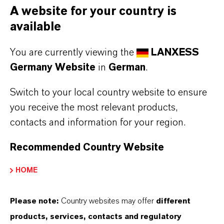
A website for your country is
ISS ESG
available
You are currently viewing the
LANXESS
Germany Website
in
German
.
Switch to your local country website to ensure
you receive the most relevant products,
contacts and information for your region.
Recommended Country Website
Freigabe zur Nutzung durch LANXESS erteilt
HOME
Seit März 2020 hat LANXESS ein „Prime“-
Please note:
Country websites may offer
different
Rating, das einer Bewertung unter den
products, services, contacts and regulatory
Branchenführern entspricht. Dieses Rating