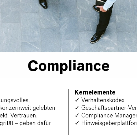
Compliance
Kernelemente
tungsvolles,
✓ Verhaltenskodex
konzernweit gelebten
✓ Geschäftspartner-Ve
kt, Vertrauen,
✓ Compliance Manage
grität – geben dafür
✓ Hinweisgeberplattfo