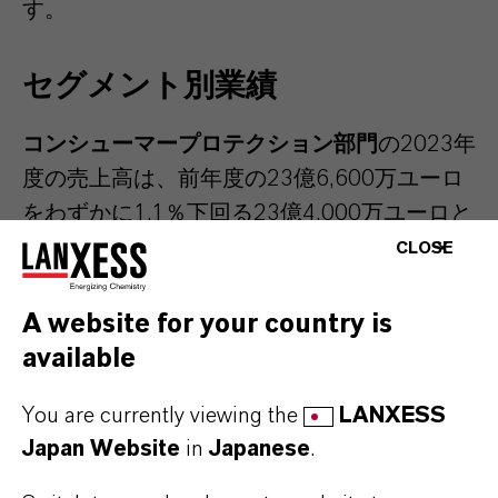
す。
セグメント別業績
コンシューマープロテクション部門
の2023年
度の売上高は、前年度の23億6,600万ユーロ
をわずかに1.1％下回る23億4,000万ユーロと
なりました。同セグメントは、特に2022年7
CLOSE
月にIFF社からマイクロビアルコントロール
（微生物制御）事業を買収したことによる恩
A website for your country is
恵を受けました。一方、様々な市場からの需
available
要の低迷と顧客による継続的な在庫削減によ
You are currently viewing the
LANXESS
り、販売量は減少しました。特別項目を除い
Japan Website
in
Japanese
.
たEBITDAは前年の3億6,300万ユーロから
14.6％減の3億1,000万ユーロとなりました。