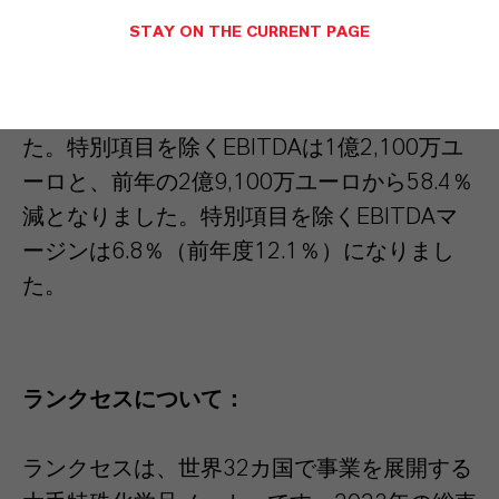
による販売量の減少は、
アドバンスト中間体
STAY ON THE CURRENT PAGE
部門
にマイナスの影響を与えました。2023年
度の売上高は、前年の24億1,300万ユーロか
ら26.4%減の17億7,500万ユーロとなりまし
た。特別項目を除くEBITDAは1億2,100万ユ
ーロと、前年の2億9,100万ユーロから58.4％
減となりました。特別項目を除くEBITDAマ
ージンは6.8％（前年度12.1％）になりまし
た。
ランクセスについて：
ランクセスは、世界32カ国で事業を展開する