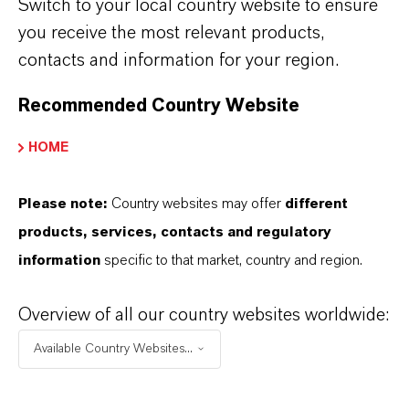
Switch to your local country website to ensure
特別項目を除いたEBITDAマージンは前年の
you receive the most relevant products,
15.3%から13.2%に低下しました。
contacts and information for your region.
Recommended Country Website
建設業界およびエレクトロニクス業界の需要
低迷により、
スペシャリティアディティブス
HOME
部門
の売上高は前年の29億7,000万ユーロか
ら21.7%減の23億2,500万ユーロとなりまし
Please note:
Country websites may offer
different
た。特別項目を除くEBITDAは前年の4億
products, services, contacts and regulatory
7,900万ユーロから56.4%減の2億900万ユー
information
specific to that market, country and region.
ロとなりました。特別項目を除くEBITDAマ
ージンは前年の16.1%から9.0％になりまし
Overview of all our country websites worldwide:
た。
Available Country Websites...
特に建設・化学業界における顧客の在庫削減