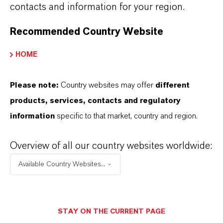
E211）、「カラマ（Kalama） Potassium
contacts and information for your region.
Benzoate FCC（E212）」（安息香酸カリウ
ム）が含まれます。
Recommended Country Website
HOME
オランダと米国に2つの生産拠点を有するラ
ンクセスは、世界有数の安息香酸塩サプライ
Please note:
Country websites may offer
different
ヤーです。これらの防腐剤は清涼飲料や加工
products, services, contacts and regulatory
食品など幅広い用途に使用されています。
information
specific to that market, country and region.
また今回、同製品群は環境に配慮したスコー
プブルーブランドからも提供が開始されまし
Overview of all our country websites worldwide:
た。製品のカーボンフットプリントを大幅に
Available Country Websites...
削減しながら、品質と製品特性は従来通り維
持されています。
STAY ON THE CURRENT PAGE