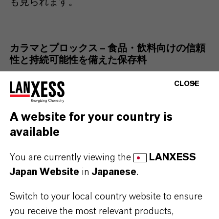
も見られます。
カラマとプロックス – 食品・飲料向けの信頼
性と持続可能性を備えた保存料
CLOSE
ナガルドおよびベルコリンに加え、ランクセ
スは飲料や加工食品の安全な安定化のため
A website for your country is
に、その他の高純度かつ天然物同等の防腐剤
available
も提供しています。これには、「プロックス
You are currently viewing the
LANXESS
（Purox®） B」（安息香酸、E210）、「プロ
Japan Website
in
Japanese
.
ックス（Purox） S」（安息香酸ナトリウム、
E211）、「カラマ（Kalama® ）Sodium
Switch to your local country website to ensure
Benzoate NF/FCC」（安息香酸ナトリウム、
you receive the most relevant products,