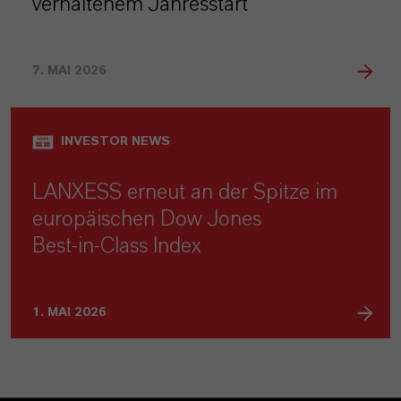
verhaltenem Jahresstart
7. MAI 2026
INVESTOR NEWS
LANXESS erneut an der Spitze im
europäischen Dow Jones
Best‑in‑Class Index
1. MAI 2026