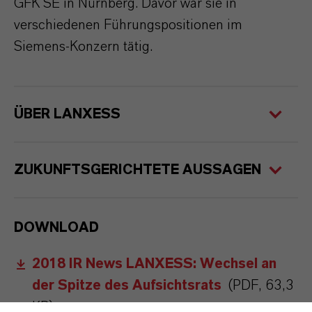
GFK SE in Nürnberg. Davor war sie in
verschiedenen Führungspositionen im
Siemens-Konzern tätig.
ÜBER LANXESS
ZUKUNFTSGERICHTETE AUSSAGEN
DOWNLOAD
2018 IR News LANXESS: Wechsel an
der Spitze des Aufsichtsrats
(PDF, 63,3
KB)