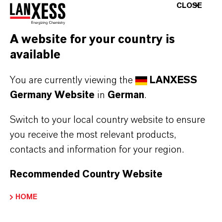
CLOSE
A website for your country is
available
Kontakt
You are currently viewing the
LANXESS
Germany Website
Investor Relations
in
German
.
Switch to your local country website to ensure
Möchten Sie regelmäßig Informationen von
you receive the most relevant products,
uns erhalten? Dann registrieren Sie sich für
contacts and information for your region.
unseren Newsletter per E-Mail an
ir@lanxess.com.
Recommended Country Website
ir@lanxess.com
HOME