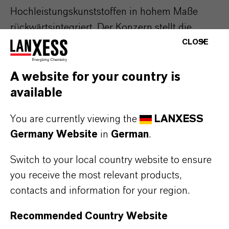
Hochleistungskunststoffen in hohem Maße
rückwärtsintegriert. Der Konzern stellt die
Grundstoffe für seine technischen Kunststoffe
CLOSE
wie zum Beispiel Glasfasern für die Polyamid-
und PBT-Compounds sowie das Polyamid 6-
A website for your country is
Monomer Caprolactam in eigenen Anlagen her.
available
In den vergangenen Jahren hat LANXESS seine
You are currently viewing the
LANXESS
Compounding-Kapazitäten kontinuerlich
Germany Website
in
German
.
ausgebaut, so dass der Konzern den größten
Switch to your local country website to ensure
Teil der hergestellten Zwischenprodukte in
you receive the most relevant products,
seinem globalen Anlagen-Netzwerk selbst zu
contacts and information for your region.
Hochleistungskunststoffen weiterverarbeiten
kann. Der Spezialchemie-Konzern baut aktuell
Recommended Country Website
auch in Changzhou, China, eine neue