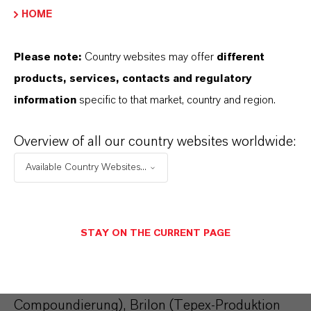
HOME
Compoundier-Anlage, die im zweiten Quartal
2019 in Betrieb gehen soll.
Please note:
Country websites may offer
different
products, services, contacts and regulatory
Weltweites
information
specific to that market, country and region.
Produktionsnetzwerk
Overview of all our country websites worldwide:
Der Geschäftsbereich High Performance
Available Country Websites...
Materials betreibt ein weltweites
Produktionsnetzwerk an den folgenden
Standorten: Dormagen (Forschung &
STAY ON THE CURRENT PAGE
Entwicklung), Krefeld-Uerdingen (PA 6-
Polymerisation, Compoundierung), Hamm-
Uentrop (PBT-Polymerisation,
Compoundierung), Brilon (Tepex-Produktion