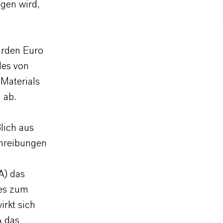
gen wird,
iarden Euro
des von
Materials
3 ab.
lich aus
chreibungen
A) das
res zum
irkt sich
A das