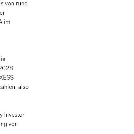
is von rund
er
A im
die
 2028
NXESS-
ahlen, also
 Investor
ung von
h