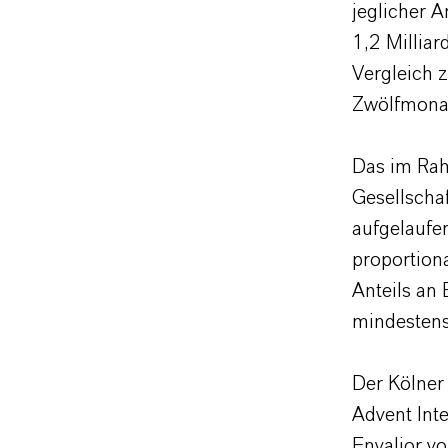
jeglicher A
1,2 Millia
Vergleich
Zwölfmonat
Das im Ra
Gesellscha
aufgelaufe
proportion
Anteils an
mindesten
Der Kölner
Advent Int
Envalior v