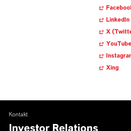
Faceboo
LinkedIn
X (Twitt
YouTub
Instagra
Xing
Kontakt
Investor Relations