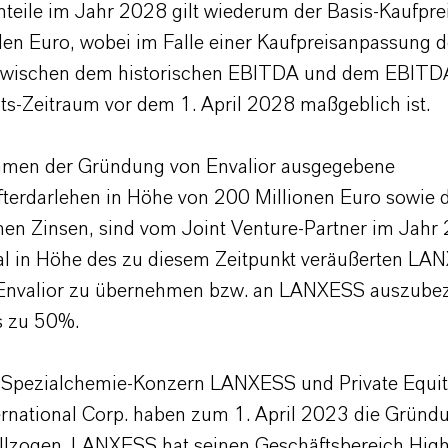
nteile im Jahr 2028 gilt wiederum der Basis-Kaufpre
rden Euro, wobei im Falle einer Kaufpreisanpassung d
 zwischen dem historischen EBITDA und dem EBITD
s-Zeitraum vor dem 1. April 2028 maßgeblich ist.
hmen der Gründung von Envalior ausgegebene
fterdarlehen in Höhe von 200 Millionen Euro sowie 
nen Zinsen, sind vom Joint Venture-Partner im Jahr
al in Höhe des zu diesem Zeitpunkt veräußerten LA
 Envalior zu übernehmen bzw. an LANXESS auszubez
s zu 50%.
 Spezialchemie-Konzern LANXESS und Private Equity
ernational Corp. haben zum 1. April 2023 die Gründ
ollzogen. LANXESS hat seinen Geschäftsbereich Hig