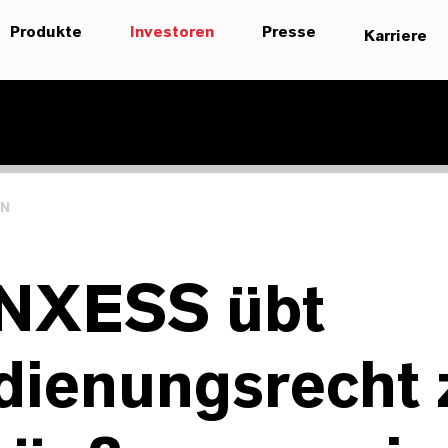
Produkte
Investoren
Presse
Karriere
EN
NXESS übt
dienungsrecht 