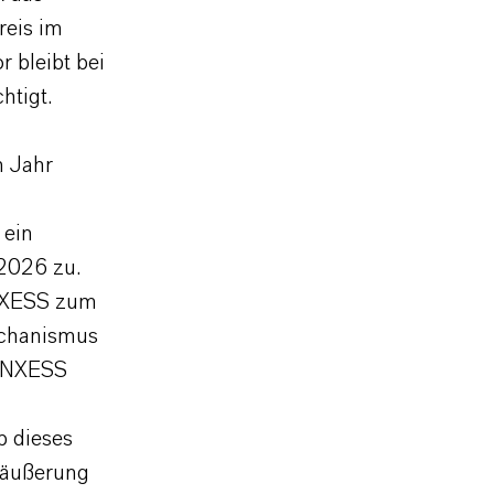
reis im
r bleibt bei
chtigt.
m Jahr
 ein
 2026 zu.
ANXESS zum
echanismus
LANXESS
b dieses
eräußerung