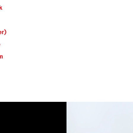
k
er)
e
m