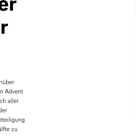
er
r
nüber
on Advent
ch aller
der
eteiligung
lfte zu