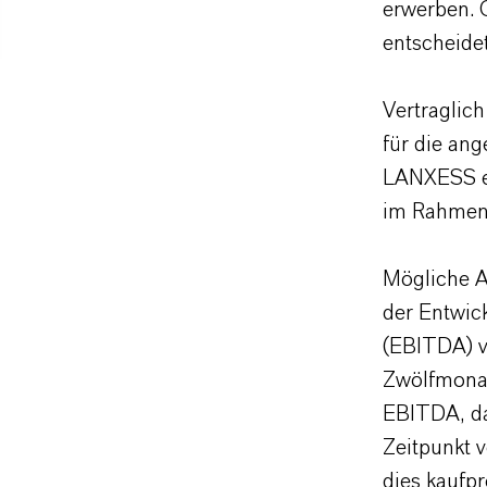
erwerben. 
entscheide
Vertraglich
für die ang
LANXESS ei
im Rahmen 
Mögliche A
der Entwic
(EBITDA) v
Zwölfmonat
EBITDA, da
Zeitpunkt 
dies kaufp