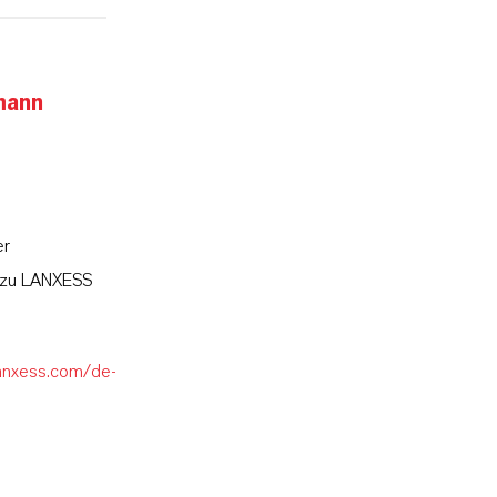
mann
er
l zu LANXESS
lanxess.com/de-