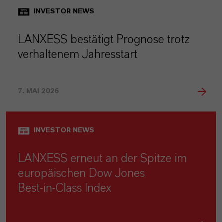
INVESTOR NEWS
LANXESS bestätigt Prognose trotz
verhaltenem Jahresstart
7. MAI 2026
INVESTOR NEWS
LANXESS erneut an der Spitze im
europäischen Dow Jones
Best‑in‑Class Index