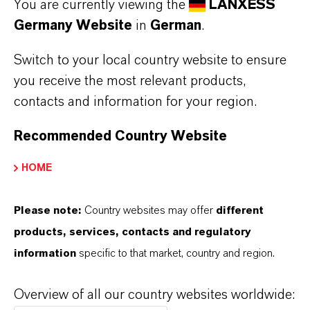
You are currently viewing the
LANXESS
Wechselkurseinflüsse sowie eine weiterhin
Germany Website
in
German
.
schwache Nachfrage und die damit
einhergehende geringere Auslastung sorgten
Switch to your local country website to ensure
für einen Rückgang von Ergebnis und Marge.
you receive the most relevant products,
Die EBITDA-Marge vor Sondereinflüssen
contacts and information for your region.
betrug 9,8 Prozent nach 10,3 Prozent im
Recommended Country Website
Vorjahr.
HOME
Im Segment
Advanced Intermediates
sank
der Umsatz im Geschäftsjahr 2025 auf 1,653
Please note:
Country websites may offer
different
Milliarden Euro, ein Rückgang von 8,4 Prozent
products, services, contacts and regulatory
gegenüber dem Vorjahreswert von 1,804
information
specific to that market, country and region.
Milliarden Euro. Das EBITDA vor
Sondereinflüssen erreichte 128 Millionen Euro
Overview of all our country websites worldwide:
und sank damit um 39,0 Prozent von 210