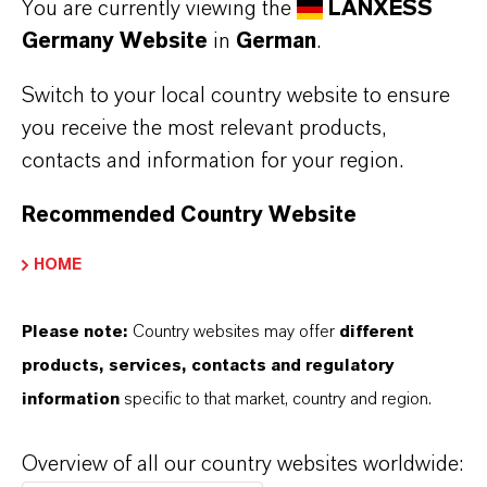
You are currently viewing the
LANXESS
Germany Website
in
German
.
Switch to your local country website to ensure
you receive the most relevant products,
LERNEN SIE UNSERE
contacts and information for your region.
PRODUKTE UND UNSER
UNTERNEHMEN KENNEN
Recommended Country Website
HOME
X-PLAIN
Please note:
Country websites may offer
different
products, services, contacts and regulatory
information
specific to that market, country and region.
Overview of all our country websites worldwide: