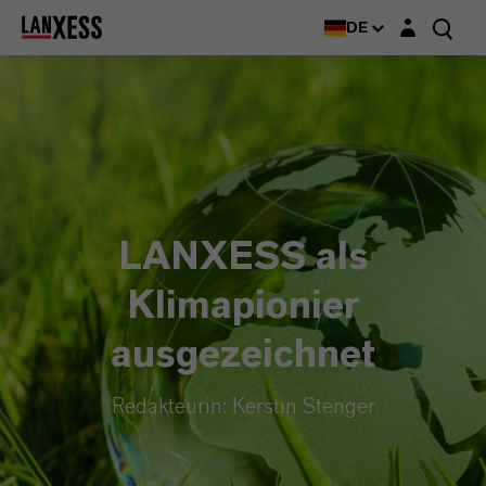
Login-Maske
DE
LANXESS als
Klimapionier
ausgezeichnet
Redakteurin: Kerstin Stenger