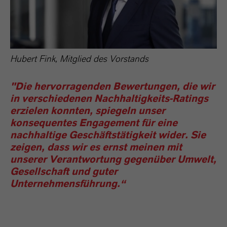
Hubert Fink, Mitglied des Vorstands
"Die hervorragenden Bewertungen, die wir
in verschiedenen Nachhaltigkeits-Ratings
erzielen konnten, spiegeln unser
konsequentes Engagement für eine
nachhaltige Geschäftstätigkeit wider. Sie
zeigen, dass wir es ernst meinen mit
unserer Verantwortung gegenüber Umwelt,
Gesellschaft und guter
Unternehmensführung.“