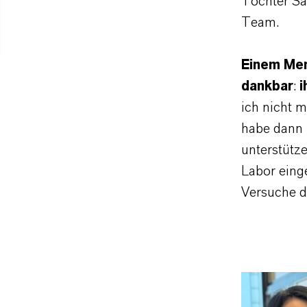
Tochter Sal
Team.
Einem Me
dankbar
:
i
ich nicht m
habe dann 
unterstütz
Labor eing
Versuche d