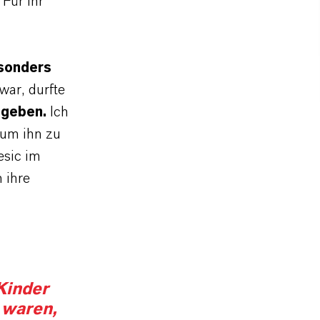
 Für ihr
sonders
war, durfte
egeben.
Ich
 um ihn zu
esic im
 ihre
Kinder
 waren,