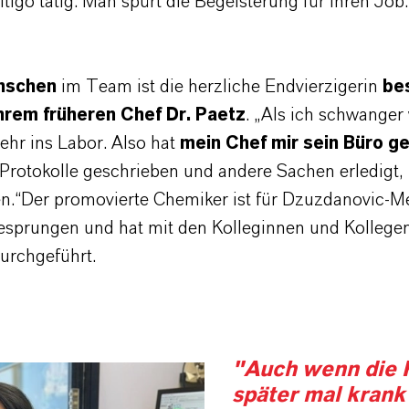
tigo tätig. Man spürt die Begeisterung für ihren Job.
nschen
im Team ist die herzliche Endvierzigerin
be
hrem früheren Chef Dr. Paetz
. „Als ich schwanger 
ehr ins Labor. Also hat
mein Chef mir sein Büro g
Protokolle geschrieben und andere Sachen erledigt,
en.“Der promovierte Chemiker ist für Dzuzdanovic-M
esprungen und hat mit den Kolleginnen und Kollegen
urchgeführt.
"Auch wenn die 
später mal krank