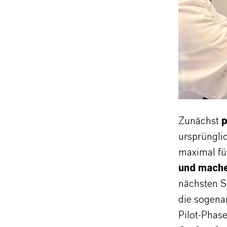
Zunächst
p
ursprünglic
maximal fü
und mache
nächsten Sc
die sogenan
Pilot-Phas