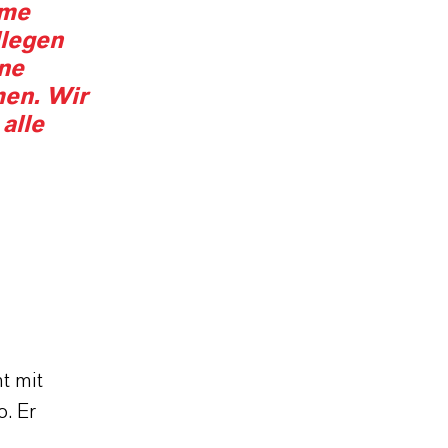
eme
llegen
ne
en. Wir
alle
t mit
o. Er