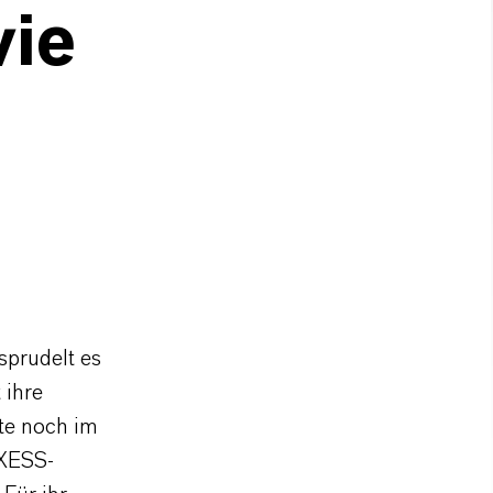
wie
sprudelt es
 ihre
te noch im
NXESS-