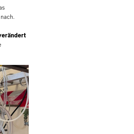
as
t nach.
 verändert
e