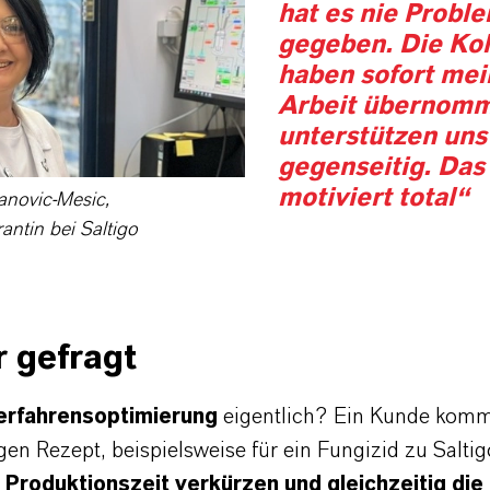
hat es nie Probl
gegeben. Die Ko
haben sofort mei
Arbeit übernomm
unterstützen uns 
gegenseitig. Das
motiviert total“
anovic-Mesic,
ntin bei Saltigo
r gefragt
erfahrensoptimierung
eigentlich? Ein Kunde komm
gen Rezept, beispielsweise für ein Fungizid zu Saltig
e
Produktionszeit verkürzen und gleichzeitig die