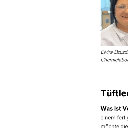
Elvira Dzuzd
Chemielabora
Tüftle
Was ist V
einem ferti
möchte di