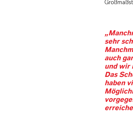
Großmaßst
„Manchm
sehr sch
Manchmal
auch gan
und wir 
Das Schö
haben vi
Möglichk
vorgege
erreiche