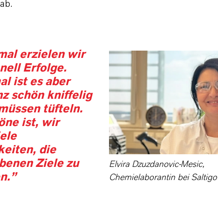
ab.
al erzielen wir
nell Erfolge.
 ist es aber
z schön kniffelig
müssen tüfteln.
ne ist, wir
ele
eiten, die
benen Ziele zu
Elvira Dzuzdanovic-Mesic,
n.”
Chemielaborantin bei Saltigo