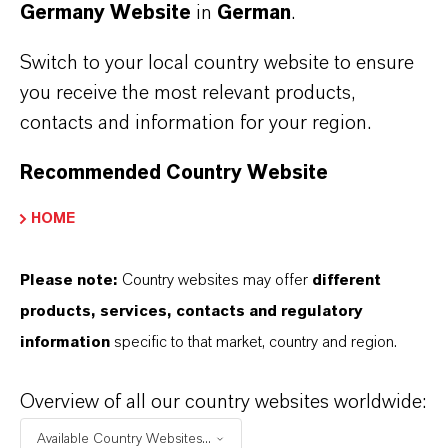
Neuer Vertriebspartner in den Benelux-
Germany Website
in
German
.
Staaten
(RTF, 6,4 KB)
Switch to your local country website to ensure
High Performance Materials
you receive the most relevant products,
contacts and information for your region.
Recommended Country Website
HOME
Please note:
Country websites may offer
different
MEHR ÜBER DIESES THEMA
products, services, contacts and regulatory
information
specific to that market, country and region.
Overview of all our country websites worldwide:
PRESSEINFORMATIONEN
Available Country Websites...