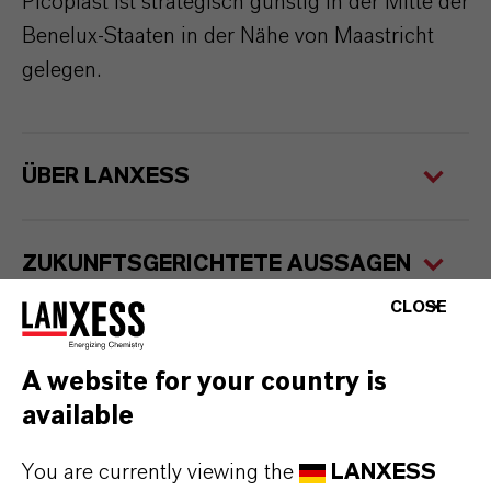
Picoplast ist strategisch günstig in der Mitte der
Benelux-Staaten in der Nähe von Maastricht
gelegen.
ÜBER LANXESS
ZUKUNFTSGERICHTETE AUSSAGEN
CLOSE
MEHR INFORMATIONEN
A website for your country is
Neuer Vertriebspartner in den Benelux-
available
Staaten
(PDF, 117,2 KB)
You are currently viewing the
LANXESS