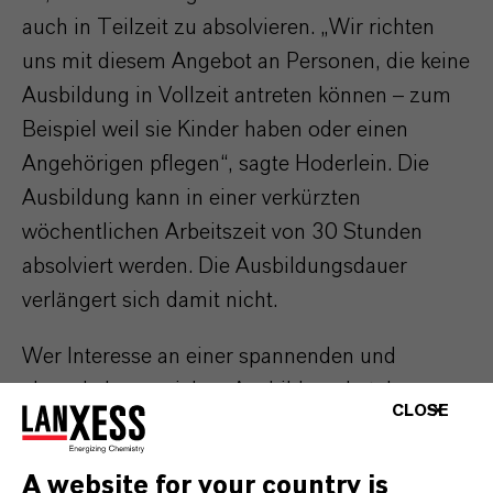
auch in Teilzeit zu absolvieren. „Wir richten
uns mit diesem Angebot an Personen, die keine
Ausbildung in Vollzeit antreten können – zum
Beispiel weil sie Kinder haben oder einen
Angehörigen pflegen“, sagte Hoderlein. Die
Ausbildung kann in einer verkürzten
wöchentlichen Arbeitszeit von 30 Stunden
absolviert werden. Die Ausbildungsdauer
verlängert sich damit nicht.
Wer Interesse an einer spannenden und
abwechslungsreichen Ausbildung hat, kann
CLOSE
sich direkt hier unkompliziert online bewerben
oder vorab informieren:
www.ausbildung-
A website for your country is