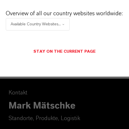
LANXESS ins Berufsleben
(PDF, 357,9
Overview of all our country websites worldwide:
KB)
Available Country Websites...
169 Auszubildende starten bei
LANXESS ins Berufsleben
(RTF, 100,7
KB)
STAY ON THE CURRENT PAGE
Kontakt
Mark Mätschke
Standorte, Produkte, Logistik