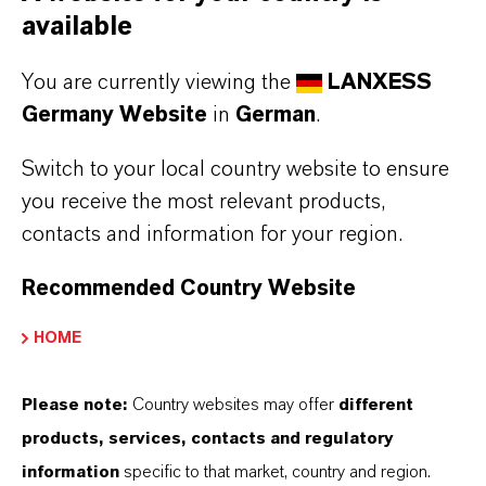
lanxess.de
available
You are currently viewing the
LANXESS
*
Anzahl der Auszubildenden im Verhältnis zur Gesamtzahl
Germany Website
in
German
.
aller Beschäftigten in Deutschland.
Switch to your local country website to ensure
you receive the most relevant products,
contacts and information for your region.
ÜBER LANXESS
Recommended Country Website
ZUKUNFTSGERICHTETE AUSSAGEN
HOME
Please note:
Country websites may offer
different
DOWNLOAD
products, services, contacts and regulatory
information
specific to that market, country and region.
169 Auszubildende starten bei