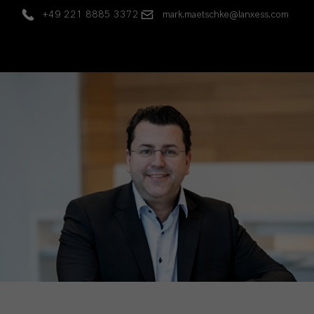
+49 221 8885 3372
mark.maetschke@lanxess.com