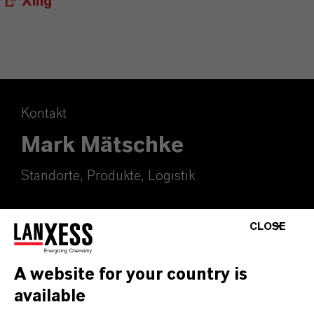
Xing
Kontakt
Mark Mätschke
Standorte, Produkte, Logistik
+49 221 8885 3372
mark.maetschke@lanxess.com
CLOSE
A website for your country is
available