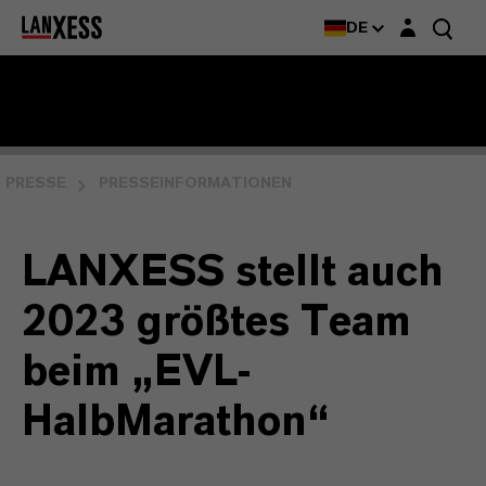
Login-Maske
DE
PRESSE
PRESSEINFORMATIONEN
LANXESS stellt auch
2023 größtes Team
beim „EVL-
HalbMarathon“