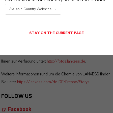
Kautschukadditiv von LANXESS
Available Country Websites...
ein
(RTF, 101,7 KB)
Hinweise für die Redaktionen:
STAY ON THE CURRENT PAGE
Alle LANXESS Presse-Informationen sowie die dazugehörigen
Fotos finden Sie unter
http://presse.lanxess.de
. Aktuelle Fotos
vom Vorstand sowie weiteres Bildmaterial zu LANXESS stehen
Ihnen zur Verfügung unter:
http://fotos.lanxess.de
.
Weitere Informationen rund um die Chemie von LANXESS finden
Sie unter
https://lanxess.com/de-DE/Presse/Storys
.
FOLLOW US
Facebook