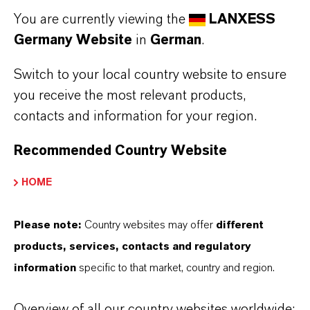
You are currently viewing the
LANXESS
Germany Website
in
German
.
ÜBER LANXESS
Switch to your local country website to ensure
you receive the most relevant products,
ZUKUNFTSGERICHTETE AUSSAGEN
contacts and information for your region.
Recommended Country Website
DOWNLOAD
HOME
Continental setzt als erster
Reifenhersteller neues nachhaltiges
Please note:
Country websites may offer
different
Kautschukadditiv von LANXESS
products, services, contacts and regulatory
ein
(PDF, 290,8 KB)
information
specific to that market, country and region.
Continental setzt als erster
Reifenhersteller neues nachhaltiges
Overview of all our country websites worldwide: