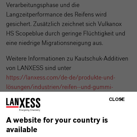
Verarbeitungsphase und die
Langzeitperformance des Reifens wird
gesichert. Zusätzlich zeichnet sich Vulkanox
HS Scopeblue durch geringe Flüchtigkeit und
eine niedrige Migrationsneigung aus.
Weitere Informationen zu Kautschuk-Additiven
von LANXESS sind unter
https://lanxess.com/de-de/produkte-und-
lösungen/industrien/reifen--und-gummi-
industrie
sowie zum Nachhaltigkeitslabel
CLOSE
Scopeblue unter
https://lanxess.com/de-
de/produkte-und-lösungen/marken/scopeblue
A website for your country is
verfügbar.
available