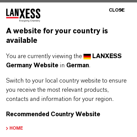
CLOSE
Start ins Berufsleben: Rund 160 neue
Auszubildende bei
A website for your country is
LANXESS
(PDF, 196,3 KB)
available
Start ins Berufsleben: Rund 160 neue
Auszubildende bei
You are currently viewing the
LANXESS
LANXESS
(RTF, 122,4 KB)
Germany Website
in
German
.
Switch to your local country website to ensure
Hinweise für die Redaktionen:
you receive the most relevant products,
Alle LANXESS Presse-Informationen sowie die dazugehörigen
contacts and information for your region.
Fotos finden Sie unter
http://presse.lanxess.de
. Aktuelle Fotos
vom Vorstand sowie weiteres Bildmaterial zu LANXESS stehen
Recommended Country Website
Ihnen zur Verfügung unter:
http://fotos.lanxess.de
.
HOME