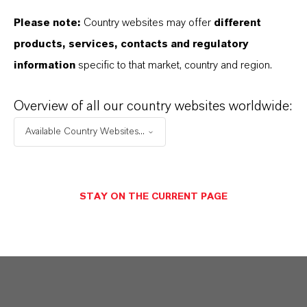
Weitere Informationen rund um die Chemie von LANXESS finden
Sie unter
https://lanxess.com/de-DE/Presse/Storys
.
Please note:
Country websites may offer
different
products, services, contacts and regulatory
FOLLOW US
information
specific to that market, country and region.
Facebook
Overview of all our country websites worldwide:
LinkedIn
Available Country Websites...
X (Twitter)
YouTube
STAY ON THE CURRENT PAGE
Instagram
Xing