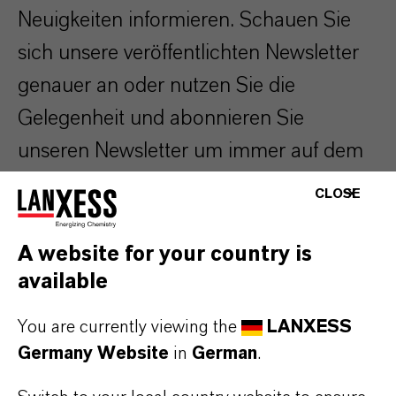
Neuigkeiten informieren. Schauen Sie
sich unsere veröffentlichten Newsletter
genauer an oder nutzen Sie die
Gelegenheit und abonnieren Sie
unseren Newsletter um immer auf dem
aktuellen Stand zu sein.
CLOSE
A website for your country is
Archiv
available
You are currently viewing the
LANXESS
2/26/2025
Invitation to Aquatech
Germany Website
in
German
.
Amsterdam 2025
2/17/2025
Invitation to Aquatech