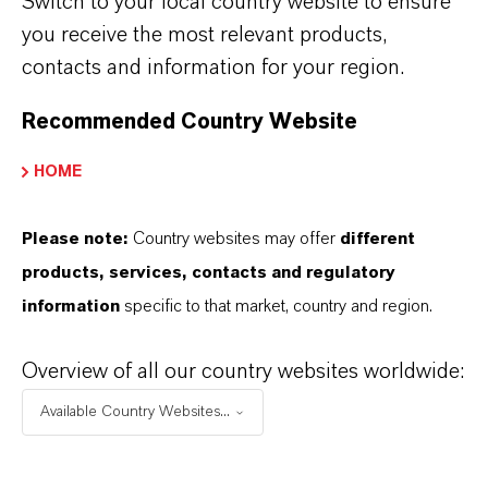
Switch to your local country website to ensure
Amsterdam 2025
you receive the most relevant products,
1/28/2025
Test CR neuer Editor
contacts and information for your region.
Recommended Country Website
Jetzt anmelden
HOME
Bitte melden Sie sich für unseren Newsletter
Please note:
Country websites may offer
different
an, um regelmäßig brandneue Informationen
products, services, contacts and regulatory
zu unseren Produkten, technischen Lösungen
information
specific to that market, country and region.
sowie Updates innerhalb unserer
LewaPlus®-
Software
zu erhalten.
Overview of all our country websites worldwide:
Available Country Websites...
E-Mail*