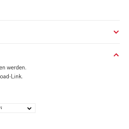
den werden.
oad-Link.
N