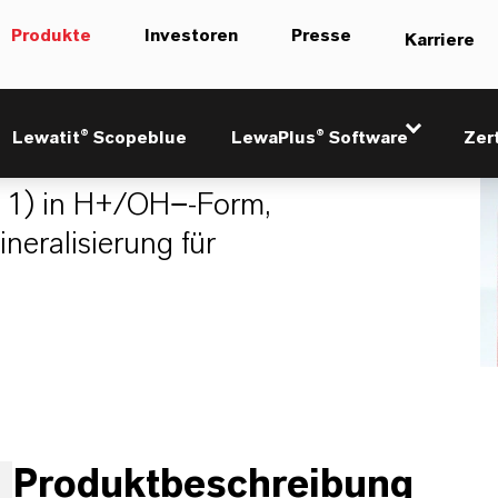
Produkte
Investoren
Presse
Karriere
Lewatit® Scopeblue
LewaPlus® Software
Zer
 1) in H+/OH−-Form,
neralisierung für
Produktbeschreibung