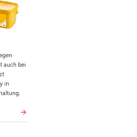
gegen
bt auch bei
zt
y in
haltung.