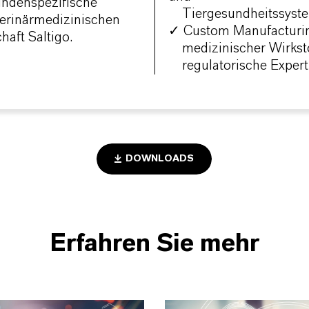
undenspezifische
Tiergesundheitssyst
terinärmedizinischen
✓ Custom Manufacturing
haft Saltigo.
medizinischer Wirkstof
regulatorische Experti
DOWNLOADS
Erfahren Sie mehr