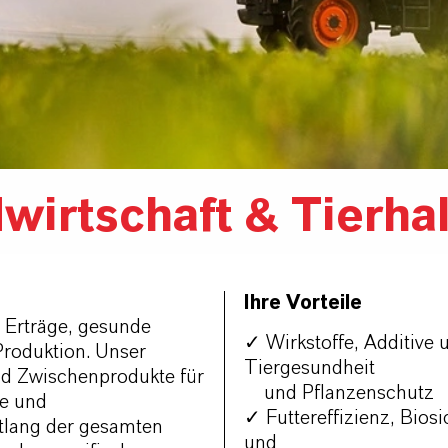
wirtschaft & Tierha
Ihre Vorteile
e Erträge, gesunde
✓ Wirkstoffe, Additive
roduktion. Unser
Tiergesundheit
und Zwischenprodukte für
und Pflanzenschutz
ne und
✓ Futtereffizienz, Bios
tlang der gesamten
und