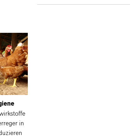
giene
irkstoffe
erreger in
duzieren