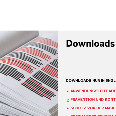
Downloads
DOWNLOADS NUR IN ENGL
ANWENDUNGSLEITFADEN
PRÄVENTION UND KONT
SCHUTZ VOR DER MAUL