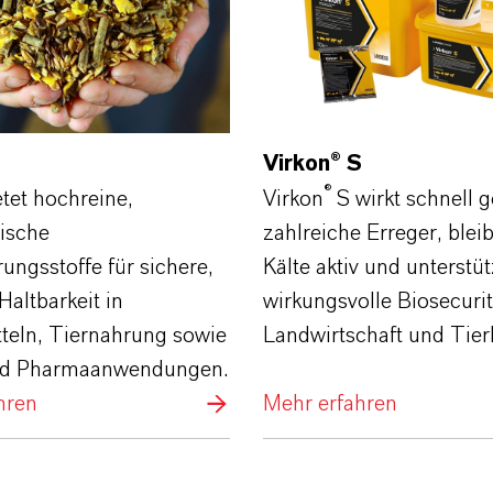
Virkon® S
®
tet hochreine,
Virkon
S wirkt schnell 
tische
zahlreiche Erreger, blei
ungsstoffe für sichere,
Kälte aktiv und unterstüt
altbarkeit in
wirkungsvolle Biosecurit
teln, Tiernahrung sowie
Landwirtschaft und Tier
nd Pharmaanwendungen.
hren
Mehr erfahren