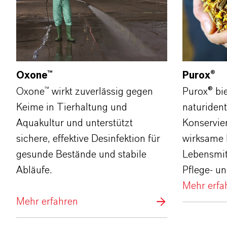
Oxone™
Purox®
Oxone™ wirkt zuverlässig gegen
Purox® bie
Keime in Tierhaltung und
naturiden
Aquakultur und unterstützt
Konservier
sichere, effektive Desinfektion für
wirksame H
gesunde Bestände und stabile
Lebensmit
Abläufe.
Pflege‑ u
Mehr erfa
Mehr erfahren