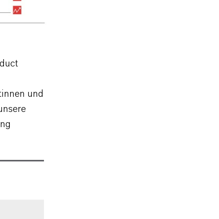
oduct
tinnen und
unsere
ung