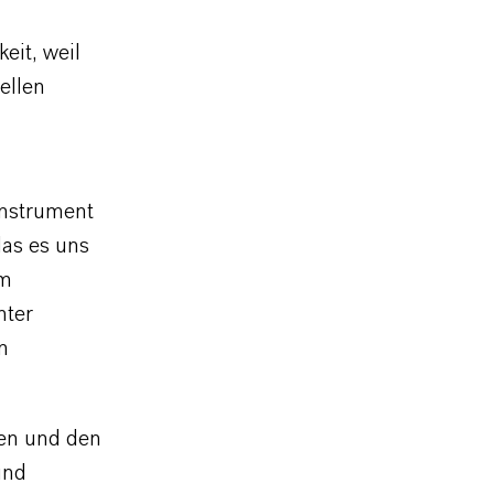
eit, weil
ellen
instrument
as es uns
em
nter
n
gen und den
und