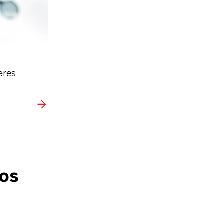
eres
ios