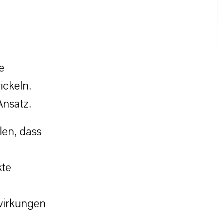
e
ickeln.
Ansatz.
len, dass
kte
swirkungen