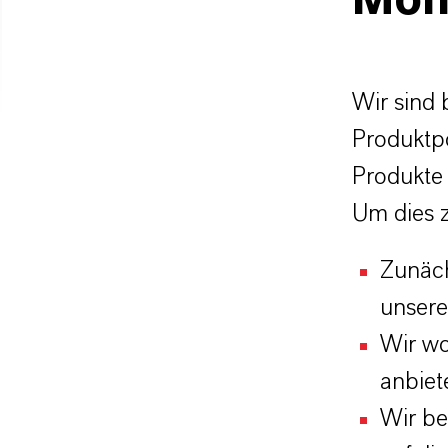
Mon
Wir sind 
Produktpo
Produkte 
Um dies z
Zunäch
unsere
Wir wo
anbiet
Wir be