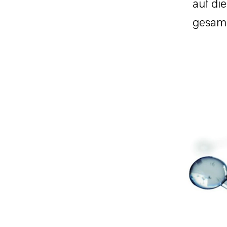
auf di
gesamt