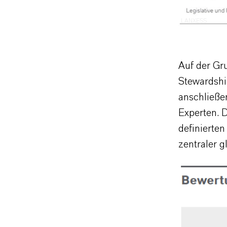
LANXESS
Auf der Gr
Stewardshi
anschließe
Experten. 
definierte
zentraler 