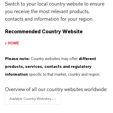
Switch to your local country website to ensure
ARTIKEL
you receive the most relevant products,
contacts and information for your region.
Recommended Country Website
HOME
Please note:
Country websites may offer
different
Einfärben von zementfreien Betonen
products, services, contacts and regulatory
mit Eisenoxidpigmenten
information
specific to that market, country and region.
3. JULI 2025
Overview of all our country websites worldwide:
Available Country Websites...
ARTIKEL