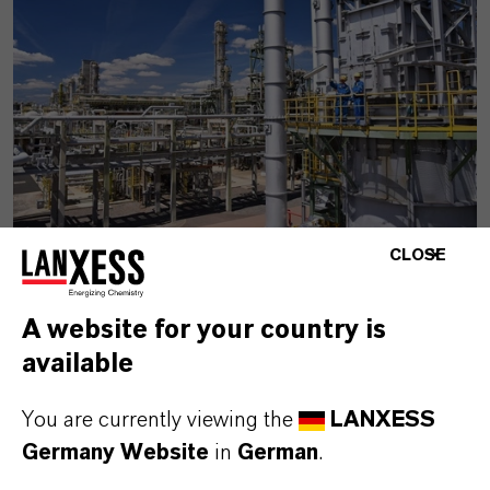
CLOSE
Chemiegipfel NRW 2025:
Landesregierung und Industrie
schließen Pakt zur Sicherung des
A website for your country is
Chemie- und Raffineriestandorts
available
You are currently viewing the
LANXESS
11. NOVEMBER 2025
Germany Website
in
German
.