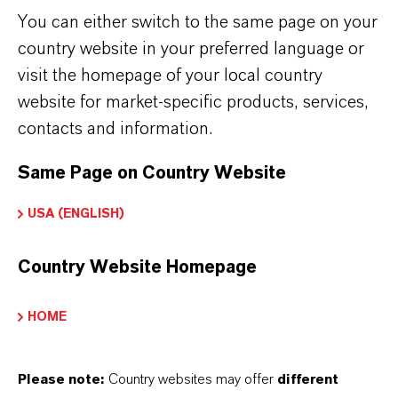
biologisch abbaubaren Kunststoffen aus
You can either switch to the same page on your
erneuerbaren Ressourcen oder aus fossilen
country website in your preferred language or
Ressourcen verwendet werden. Das betrifft
visit the homepage of your local country
beispielsweise nickel-, chrom- oder
website for market-specific products, services,
kupferbasierte Pigmente.
contacts and information.
Same Page on Country Website
Schwermetallgrenzwerte der
USA (ENGLISH)
Bioabfallverordnung leichter einhalten
Die weltweite Produktionskapazität für
Country Website Homepage
biobasierte Kunststoffe wächst jährlich um
HOME
sieben Prozent. Dazu zählen nicht-biologisch
abbaubare Kunststoffe aus natürlichen
Rohstoffen sowie biologisch abbaubare
Please note:
Country websites may offer
different