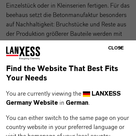
Einzelstück oder in Kleinserien fertigen. Für das
beehaus setzt die Betonmanufaktur besonders
auf Nachhaltigkeit: Bruchstücke und Reste aus
der Produktion größerer Bauteile werden mit
hochwertigem Weißzement, leicht
CLOSE
dispergierbaren Pigmenten sowie
Betonadditiven vermengt und in eigens
Find the Website That Best Fits
erstellten Formen zu langlebigen
Your Needs
Bienenhäusern vergossen – alles in Handarbeit.
You are currently viewing the
LANXESS
„Die Entwicklung und Anfertigung der
Germany Website
in
German
.
Polyurethan-Gießformen dafür waren schon
You can either switch to the same page on your
eine Herausforderung, denn die erforderlichen
country website in your preferred language or
Entformungsschrägen in den schmalen