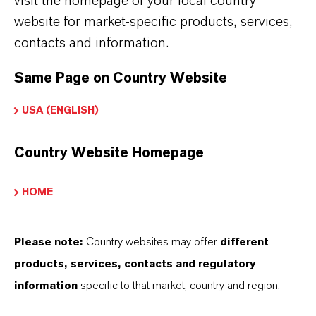
visit the homepage of your local country
Röhrchen bedürfen eines gewissen Know-how“,
website for market-specific products, services,
erklärt Schmidt-Rothmeier. Sie hat einige Jahre
contacts and information.
für die Automobilindustrie gearbeitet und
bringt die dabei erworbenen Materialkenntnisse
Same Page on Country Website
bei der Umsetzung neuer Betonideen ein. Für
USA (ENGLISH)
die guten Fließeigenschaften des
selbstverdichtenden Betons setzt Grellroth auf
Country Website Homepage
eine hauseigene Rezeptur mit einer fein
abgestimmten Mischung aus Additiven. „Der
HOME
Beton fließt wie Honig hinein und kommt
nahezu porenfrei wieder heraus“, beschreibt
Please note:
Country websites may offer
different
Schmidt-Rothmeier. „Damit lassen sich auch
products, services, contacts and regulatory
schwierige Geometrien realisieren und ein
information
specific to that market, country and region.
Rütteln der Formen zur Entlüftung erübrigt
sich“, erklärt die Designerin.