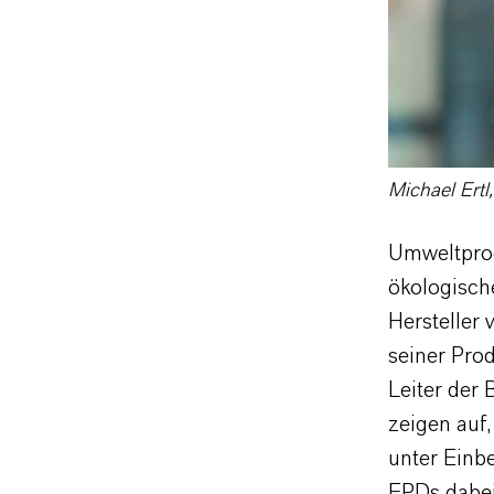
Michael Ertl
Umweltprod
ökologisch
Hersteller
seiner Prod
Leiter der
zeigen auf,
unter Einb
EPDs dabei