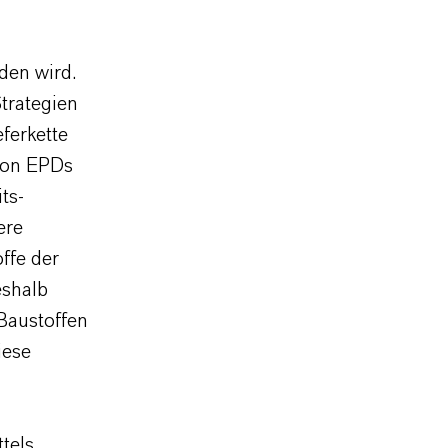
den wird.
trategien
ferkette
von EPDs
ts-
ere
ffe der
eshalb
 Baustoffen
iese
tels