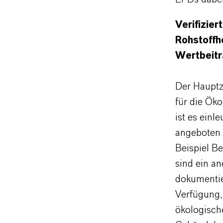
Verifizie
Rohstoffh
Wertbeitr
Der Hauptz
für die Ök
ist es einl
angeboten 
Beispiel B
sind ein a
dokumentier
Verfügung,
ökologisch