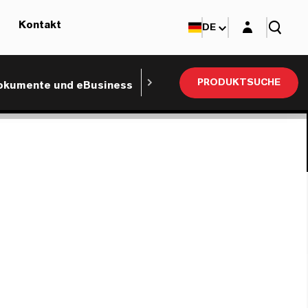
Login-Maske
Kontakt
DE
PRODUKTSUCHE
okumente und eBusiness
Nachhaltigkeit
Technis