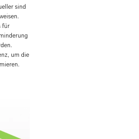
eller sind
weisen.
 für
erminderung
rden.
enz, um die
mieren.