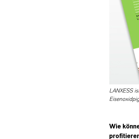
LANXESS
LANXESS ist
Eisenoxidpi
Wie könne
profitiere