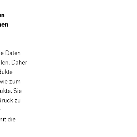
en
hen
he Daten
llen. Daher
dukte
 wie zum
ukte. Sie
druck zu
r
it die