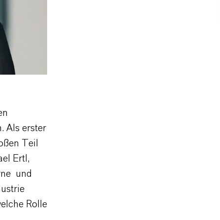
en
 Als erster
oßen Teil
el Ertl,
orne und
ustrie
elche Rolle