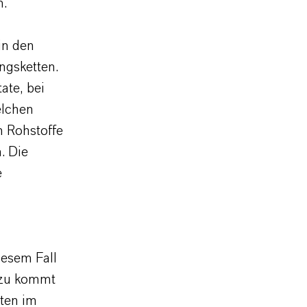
n.
in den
ngsketten.
ate, bei
elchen
n Rohstoffe
. Die
e
iesem Fall
inzu kommt
ten im