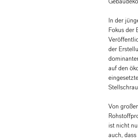
Gebäudekon
In der jüng
Fokus der 
Veröffentli
der Erstel
dominanten
auf den ök
eingesetzt
Stellschra
Von großem
Rohstoffpro
ist nicht n
auch, dass