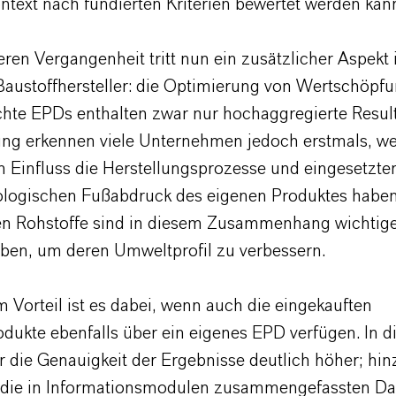
text nach fundierten Kriterien bewertet werden kan
eren Vergangenheit tritt nun ein zusätzlicher Aspekt 
Baustoffhersteller: die Optimierung von Wertschöpfu
chte EPDs enthalten zwar nur hochaggregierte Result
lung erkennen viele Unternehmen jedoch erstmals, w
 Einfluss die Herstellungsprozesse und eingesetzte
ologischen Fußabdruck des eigenen Produktes haben
en Rohstoffe sind in diesem Zusammenhang wichtig
uben, um deren Umweltprofil zu verbessern.
 Vorteil ist es dabei, wenn auch die eingekauften
dukte ebenfalls über ein eigenes EPD verfügen. In d
ur die Genauigkeit der Ergebnisse deutlich höher; h
 die in Informationsmodulen zusammengefassten Da