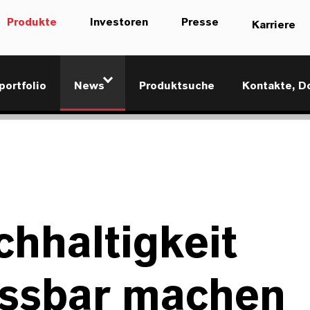
Produkte
Investoren
Presse
Karriere
portfolio
News
Produktsuche
Kontakte, D
hhaltigkeit
ssbar machen