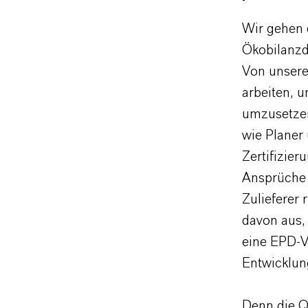
Wir gehen 
Ökobilanzd
Von unsere
arbeiten, 
umzusetzen
wie Planer
Zertifizie
Ansprüche a
Zulieferer 
davon aus, 
eine EPD-V
Entwicklun
Denn die Q