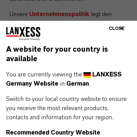
Unsere
Unternehmenspolitik
legt den
Schwerpunkt auf Sicherheit, Qualität und
CLOSE
Umweltverantwortung und betont die
kontinuierliche Verbesserung und starke
A website for your country is
Partnerschaften. Dies gilt auch für unsere
available
Steuerpolitik
, die eine
verantwortungsbewusste Steuerpraxis
You are currently viewing the
LANXESS
sicherstellt, die einen Beitrag zur
Germany Website
in
German
.
Gesellschaft leistet und gleichzeitig die
Switch to your local country website to ensure
globalen Vorschriften einhält.
you receive the most relevant products,
Durch die Einhaltung dieser Verpflichtungen
contacts and information for your region.
fördert LANXESS eine Kultur der
Integrität,
Recommended Country Website
Nachhaltigkeit
und
Verantwortlichkeit
.