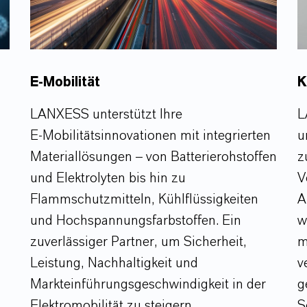
E-Mobilität
K
LANXESS unterstützt Ihre
L
E‑Mobilitätsinnovationen mit integrierten
u
Materiallösungen – von Batterierohstoffen
z
und Elektrolyten bis hin zu
V
Flammschutzmitteln, Kühlflüssigkeiten
A
und Hochspannungsfarbstoffen. Ein
w
zuverlässiger Partner, um Sicherheit,
m
Leistung, Nachhaltigkeit und
v
Markteinführungs­geschwindigkeit in der
g
Elektromobilität zu steigern.
S