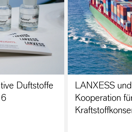
ive Duftstoffe
LANXESS und F
26
Kooperation fü
Kraftstoffkonse