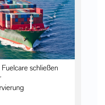
uelcare schließen
r
rvierung