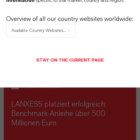
information
specific to that market, country and region.
Overview of all our country websites worldwide:
Available Country Websites...
MEHR ÜBER DIESES THEMA
STAY ON THE CURRENT PAGE
INVESTOR NEWS
LANXESS platziert erfolgreich
Benchmark-Anleihe über 500
Millionen Euro