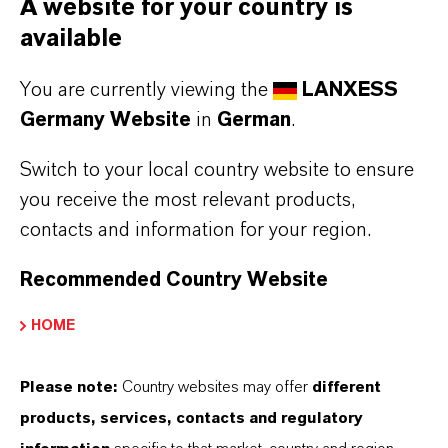
A website for your country is
available
Möchten Sie regelmäßig Informationen von
uns erhalten? Dann registrieren Sie sich für
You are currently viewing the
LANXESS
unseren Newsletter per E-Mail an
Germany Website
in
German
.
ir@lanxess.com.
Switch to your local country website to ensure
ir@lanxess.com
you receive the most relevant products,
contacts and information for your region.
Recommended Country Website
HOME
Please note:
Country websites may offer
different
products, services, contacts and regulatory