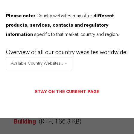
Please note:
Country websites may offer
different
products, services, contacts and regulatory
ÜBER LANXESS
information
specific to that market, country and region.
ZUKUNFTSGERICHTETE AUSSAGEN
Overview of all our country websites worldwide:
Available Country Websites...
DOWNLOAD
LANXESS auf der Light +
STAY ON THE CURRENT PAGE
Building
(PDF, 368,3 KB)
LANXESS auf der Light +
Building
(RTF, 166,3 KB)