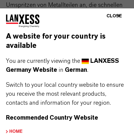
Umspritzen von Metallteilen an, die schnellen
Temperaturwechseln ausgesetzt sind. „Dank
CLOSE
der hohen Bruchdehnung und
Temperaturbeständigkeit unserer Kunststoffe
A website for your country is
ist das Risiko von Spannungsrissen bei
available
Temperatursprüngen minimal“, sagt Marbach.
Darüber hinaus sind die
You are currently viewing the
LANXESS
Germany Website
in
German
.
Konstruktionswerkstoffe im Vergleich zu PBT-
Standardtypen um rund 35 Prozent fließfähiger
Switch to your local country website to ensure
und auch in trockener Umgebung thermisch
you receive the most relevant products,
dauerbeständiger.
contacts and information for your region.
Weitere Informationen zum Produktportfolio
Recommended Country Website
von LANXESS für die E&E-Industrie finden sich
unter
www.durethan.de
und
www.pocan.de
.
HOME