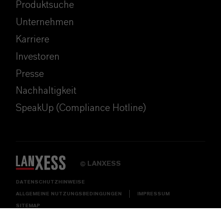
Produktsuche
Unternehmen
Karriere
Investoren
Presse
Nachhaltigkeit
SpeakUp (Compliance Hotline)
LANXESS
©
DATENSCHUTZHINWEISE
ALLGEMEINE NUTZUNGSBEDINGUNGEN
IMPRESSUM
SITEMAP