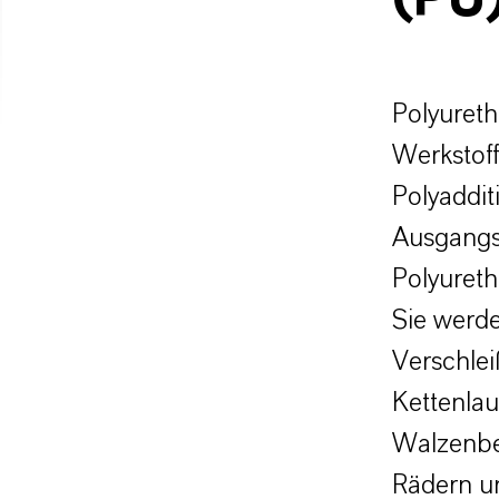
(PU
Polyuret
Werkstof
Polyaddit
Ausgangss
Polyureth
Sie werde
Verschlei
Kettenlau
Walzenbel
Rädern un