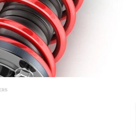
ERS
e