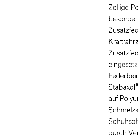
Zellige P
besonder
Zusatzfed
Kraftfahr
Zusatzfed
eingesetz
Federbein
Stabaxol®
auf Polyur
Schmelzk
Schuhsohl
durch Ver