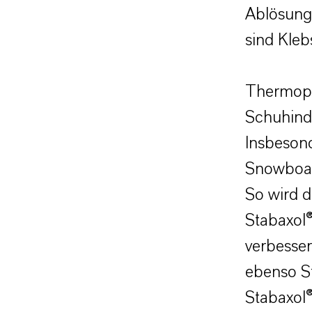
Ablösung 
sind Kleb
Thermopla
Schuhindu
Insbesond
Snowboard
So wird d
Stabaxol®
verbesser
ebenso St
Stabaxol