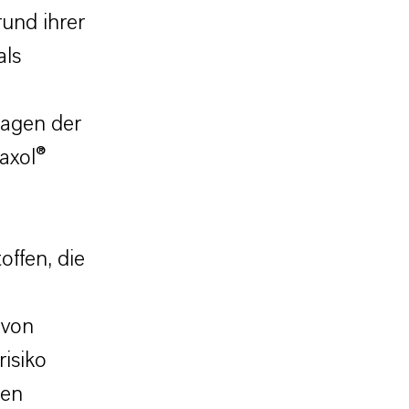
rund ihrer
als
sagen der
axol®
offen, die
 von
isiko
gen