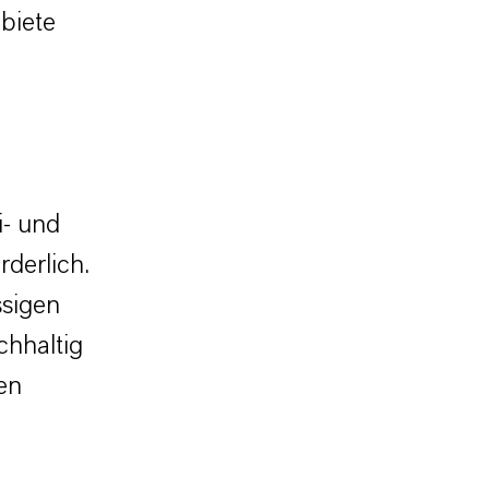
biete
i- und
rderlich.
ssigen
chhaltig
en