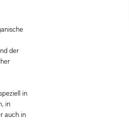
ganische
end der
cher
peziell in
, in
r auch in