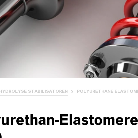
HYDROLYSE STABILISATOREN
POLYURETHANE ELASTOM
yurethan-Elastomer