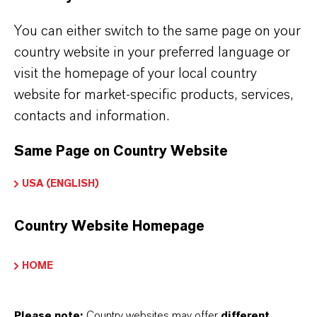
Ein richtig ausgewählter Addocat®-
You can either switch to the same page on your
Katalysator kann sich auch positiv auf
country website in your preferred language or
visit the homepage of your local country
die Endeigenschaften des Produkts
website for market-specific products, services,
auswirken, wie z. B. die Haftung des
contacts and information.
Hartschaums auf verschiedenen
Same Page on Country Website
Deckschichten in Sandwichpaneelen.
USA (ENGLISH)
Country Website Homepage
Finden Sie das richtige Produkt
für Ihren Bedarf
HOME
KATALYSATOREN: PRODUKTSUCHE
Please note:
Country websites may offer
different