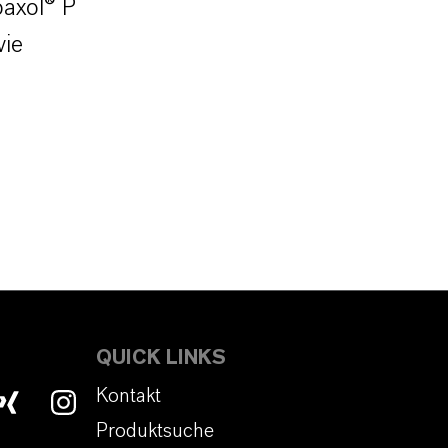
baxol® P
wie
QUICK LINKS
Kontakt
Produktsuche