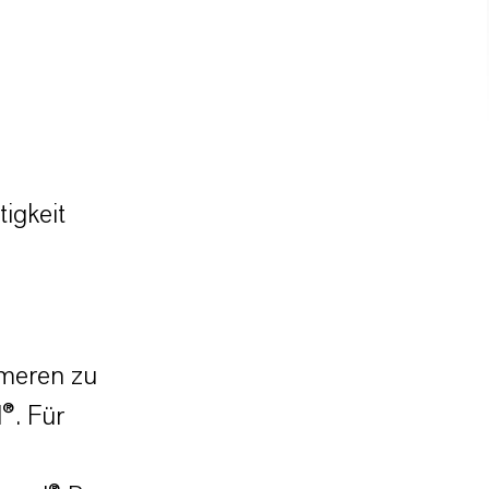
igkeit
omeren zu
®. Für