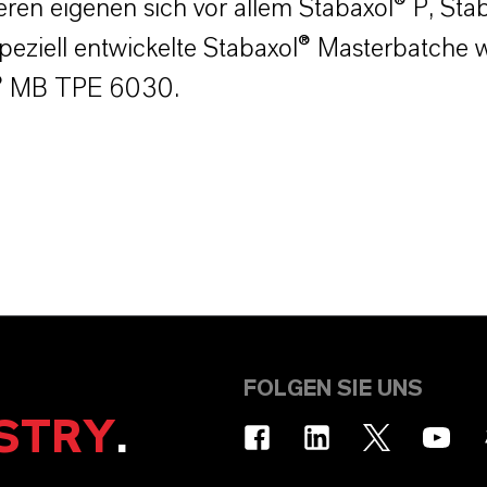
en eigenen sich vor allem Stabaxol® P, Sta
peziell entwickelte Stabaxol® Masterbatche 
® MB TPE 6030.
FOLGEN SIE UNS
STRY
.