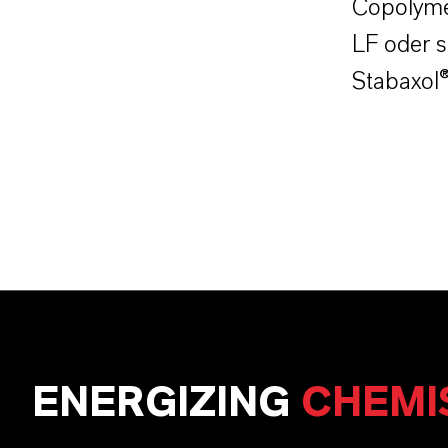
Copolymer
LF oder s
Stabaxol
ENERGIZING
CHEMI