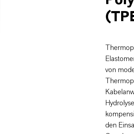
Pol
(TP
Thermopl
Elastomer
von mode
Thermopl
Kabelanw
Hydrolyse
kompensie
den Einsa