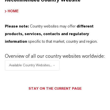
HOME
Please note:
Country websites may offer
different
MEHR ÜBER DIESES THEMA
products, services, contacts and regulatory
information
specific to that market, country and region.
INVESTOR NEWS
Overview of all our country websites worldwide:
Available Country Websites...
LANXESS steigert Umsatz und
Ergebnis im zweiten Quartal 2026
STAY ON THE CURRENT PAGE
7. AUGUST 2026