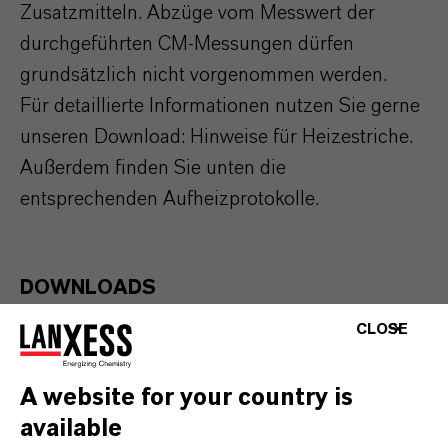
Zusatzmitteln. Abzüge vom Messwert der
durchgeführten CM-Messungen dürfen
grundsätzlich nicht vorgenommen werden.
Für detaillierte Informationen nutzen Sie gerne
unseren Download: Hinweise für Heizestriche​.
Außerdem finden Sie unten die
entsprechenden Aufheizprotokolle.
DOWNLOADS
CLOSE
Hinweis für Heizestriche
(PDF, 261,7 KB)
Aufheizprotokoll Calciumsulfat-
A website for your country is
Heizestriche
(PDF, 81,5 KB)
available