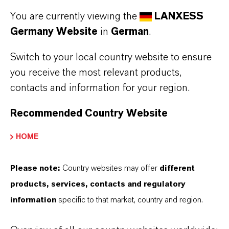
Aufheizprotokoll Calciumsulfat-
You are currently viewing the
LANXESS
Fliessestriche
(PDF, 63,4 KB)
Germany Website
in
German
.
Aufheizprotokoll für Zement-
Heizestriche
(PDF, 286,4 KB)
Switch to your local country website to ensure
you receive the most relevant products,
Aufheizprotokoll für Calciumsulfat-
contacts and information for your region.
Heizestriche mit Mebofix pro
(PDF, 65,8
KB)
Recommended Country Website
Aufheizprotokoll für Zement-
HOME
Heizestriche mit Meborapid
pro
(PDF, 65,8 KB)
Please note:
Country websites may offer
different
products, services, contacts and regulatory
information
specific to that market, country and region.