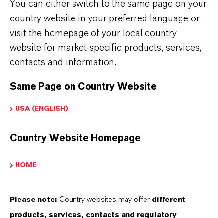
seine Kunden und Partner anbietet. Hier
You can either switch to the same page on your
erhalten Sie von Experten eine
country website in your preferred language or
visit the homepage of your local country
kompakte Schulung zum Thema
website for market-specific products, services,
„effiziente Betoneinfärbung mit
contacts and information.
anorganischen Pigmenten“.
Same Page on Country Website
Weitere Infos zum Online-
USA (ENGLISH)
Workshop gibt es im Video-Trailer.
Country Website Homepage
HOME
Please note:
Country websites may offer
different
products, services, contacts and regulatory