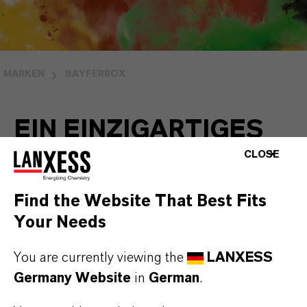
MARKEN
BAYFERROX
EIN EINZIGARTIGES
TRAINING.
CLOSE
NUR FÜR KUNDEN
Find the Website That Best Fits
Your Needs
Der
Digital Bayferrox Color Workshop
ist
You are currently viewing the
LANXESS
Germany Website
in
German
.
ein Service, den LANXESS exklusiv für