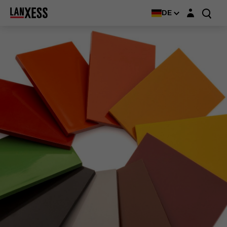
Login-Maske
DE