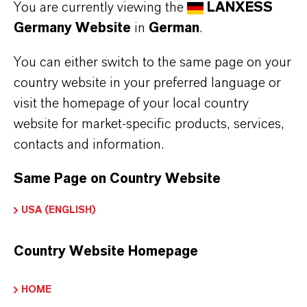
You are currently viewing the
LANXESS
Germany Website
in
German
.
You can either switch to the same page on your
country website in your preferred language or
visit the homepage of your local country
website for market-specific products, services,
contacts and information.
UNSERE PIGMENT LÖSUNGEN
Same Page on Country Website
FINDEN SIE HIER DAS
USA (ENGLISH)
BESTE PRODUKT FÜR
IHRE ANWENDUNG
Country Website Homepage
HOME
PRODUKTSUCHE