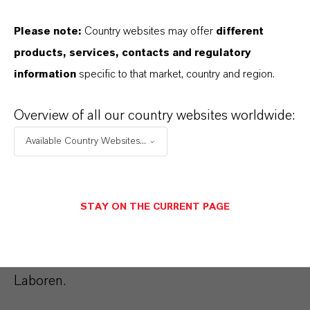
Please note:
Country websites may offer
different
products, services, contacts and regulatory
information
specific to that market, country and region.
Best-in-class
Technischer Serivce
Overview of all our country websites worldwide:
Available Country Websites...
LANXESS bietet umfassende technische
Beratung beim Einsatz von anorganischen
Pigmenten in Kunststoffanwendungen. Unsere
STAY ON THE CURRENT PAGE
Experten analysieren und testen
Kundenanfragen unter realistischen
Bedingungen in umfassend ausgestatteten
Laboren.