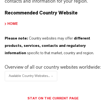
contacts and information for your region.
Bei ihrer Herstellung wird zu Gunsten einer
Recommended Country Website
einfachen Verarbeitung auf ein ganzzahliges
Mischungsverhältnis der beiden Komponenten
HOME
A und B gesetzt. Die Kaltgusssysteme sind
robust, unempfindlich gegen Feuchtigkeit und
Please note:
Country websites may offer
different
können entweder mit der Maschine oder per
products, services, contacts and regulatory
Hand gemischt werden. Aufgrund ihrer
information
specific to that market, country and region.
niedrigen Viskosität und langen
Bearbeitungszeiten bei Raumtemperatur
Overview of all our country websites worldwide:
werden sie für den Guss von Teilen mit
Available Country Websites...
komplexen Designs eingesetzt, die sich perfekt
für Musterabgleiche eignen.
STAY ON THE CURRENT PAGE
ÜBER LANXESS