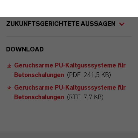
ZUKUNFTSGERICHTETE AUSSAGEN
DOWNLOAD
Geruchsarme PU-Kaltgusssysteme für
Betonschalungen
(PDF, 241,5 KB)
Geruchsarme PU-Kaltgusssysteme für
Betonschalungen
(RTF, 7,7 KB)