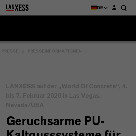
Login-Maske
DE
PRESSE
PRESSEINFORMATIONEN
LANXESS auf der „World Of Concrete“, 4.
bis 7. Februar 2020 in Las Vegas,
Nevada/USA
Geruchsarme PU-
Kaltgusssysteme für