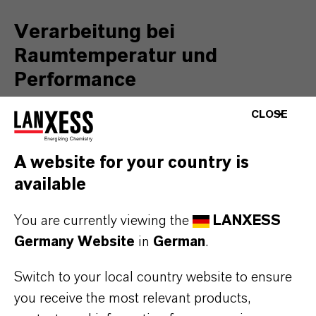
Verarbeitung bei
Raumtemperatur und
Performance
CLOSE
Adiprene LF-Präpolymere liegen in einer
A website for your country is
großen Zahl von Isocyanat- und Polyol-
available
Zusammensetzungen vor. Die Systeme werden
You are currently viewing the
LANXESS
mit dem hierfür formulierten Vibracure-
Germany Website
in
German
.
Vernetzer ausgehärtet und sind auf das
Elastomer-Spritzgießen bei Raumtemperatur
Switch to your local country website to ensure
ausgelegt.
you receive the most relevant products,