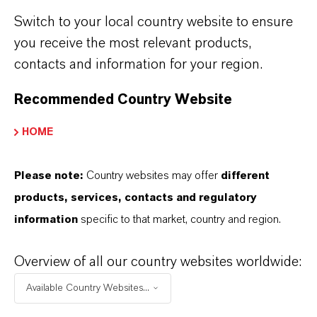
Line beliefert dabei weltweit mehr als 800
Switch to your local country website to ensure
Kunden mit Farbstoffen und Pigmenten.
you receive the most relevant products,
contacts and information for your region.
ÜBER LANXESS
Recommended Country Website
HOME
ZUKUNFTSGERICHTETE AUSSAGEN
Please note:
Country websites may offer
different
products, services, contacts and regulatory
DOWNLOAD
information
specific to that market, country and region.
LANXESS schließt Anlagenausbau für
Overview of all our country websites worldwide:
Macrolex-Farbstoffe erfolgreich
ab
(PDF, 254,6 KB)
Available Country Websites...
LANXESS schließt Anlagenausbau für