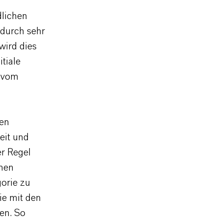
dlichen
 durch sehr
wird dies
tiale
t vom
den
eit und
er Regel
inen
gorie zu
ie mit den
en. So