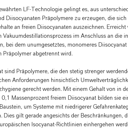
ewährten LF-Technologie gelingt es, aus unterschie
nd Diisocyanaten Präpolymere zu erzeugen, die sich
halte an freien Diisocyanaten auszeichnen. Erreicht 
n Vakuumdestillationsprozess im Anschluss an die ini
on, bei dem unumgesetztes, monomeres Diisocyana
n Präpolymer abgetrennt wird.
at sind Präpolymere, die den stetig strenger werden
schen Anforderungen hinsichtlich Umweltverträglichk
tzhygiene gerecht werden. Mit einem Gehalt von in d
s 0,1 Massenprozent freiem Diisocyanat bilden sie e
n Baustein, um Systeme mit niedrigerer Gefahrenkate
. Dies gilt gerade angesichts der Beschränkungen, d
europäischen Isocyanat-Richtlinien einhergehen werd