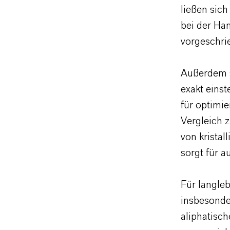
ließen sic
bei der Ha
vorgeschri
Außerdem s
exakt eins
für optimie
Vergleich 
von krista
sorgt für 
Für langle
insbesonde
aliphatisc