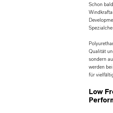
Schon bald
Windkrafta
Developmen
Spezialch
Polyuretha
Qualität u
sondern au
werden bei
für vielfäl
Low Fr
Perfor