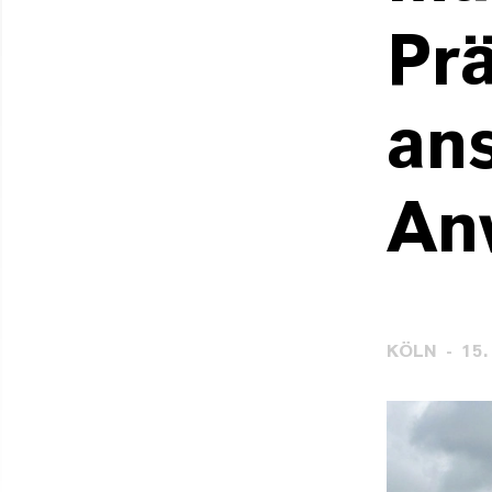
Pr
an
An
KÖLN
15.