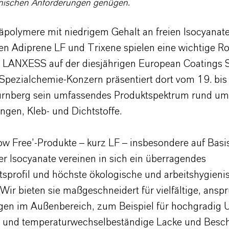
enischen Anforderungen genügen.
äpolymere mit niedrigem Gehalt an freien Isocyanat
ien Adiprene LF und Trixene spielen eine wichtige Ro
on LANXESS auf der diesjährigen European Coatings
 Spezialchemie-Konzern präsentiert dort vom 19. bis
rnberg sein umfassendes Produktspektrum rund um
ngen, Kleb- und Dichtstoffe.
ow Free’-Produkte – kurz LF – insbesondere auf Basi
er Isocyanate vereinen in sich ein überragendes
tsprofil und höchste ökologische und arbeitshygieni
Wir bieten sie maßgeschneidert für vielfältige, ansp
n im Außenbereich, zum Beispiel für hochgradig U
- und temperaturwechselbeständige Lacke und Besc