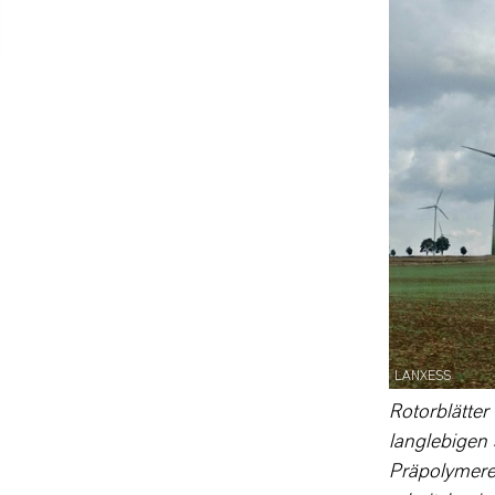
LANXESS
Rotorblätte
langlebigen 
Präpolymere