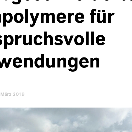
äpolymere für
spruchsvolle
wendungen
 März 2019