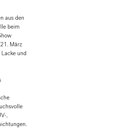
en aus den
lle beim
 Show
 21. März
 Lacke und
s
sche
ruchsvolle
V-,
hichtungen.