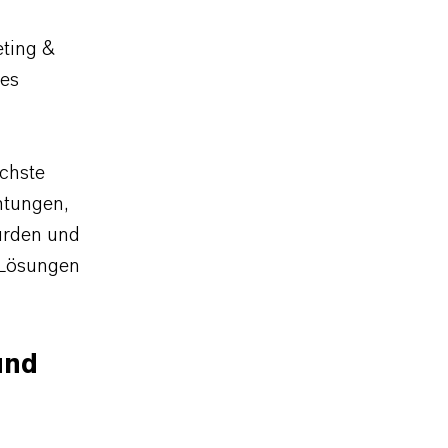
eting &
des
chste
htungen,
wurden und
 Lösungen
und