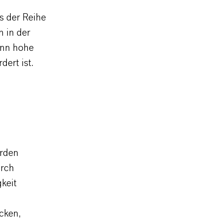
s der Reihe
n in der
enn hohe
ert ist.
erden
urch
keit
cken,