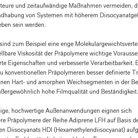
h teure und zeitaufwändige Maßnahmen vermeiden, di
ndhabung von Systemen mit höherem Diisocyanatge
eben sein werden.
ind zum Beispiel eine enge Molekulargewichtsverte
tellbare Viskosität der Präpolymere wichtige Vorauss
rte Eigenschaften und verbesserte Verarbeitbarkeit. 
zu konventionellen Präpolymeren besser definierte 
llinen Hart- und amorphen Weichsegmenten in der B
außergewöhnlich hohe Filmqualität und Beständigkeit.
bige, hochwertige Außenanwendungen eignen sich
re Präpolymere der Reihe Adiprene LFH auf Basis d
hen Diisocyanats HDI (Hexamethylendiisocyanat) auf