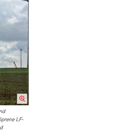
und
iprene LF-
nd