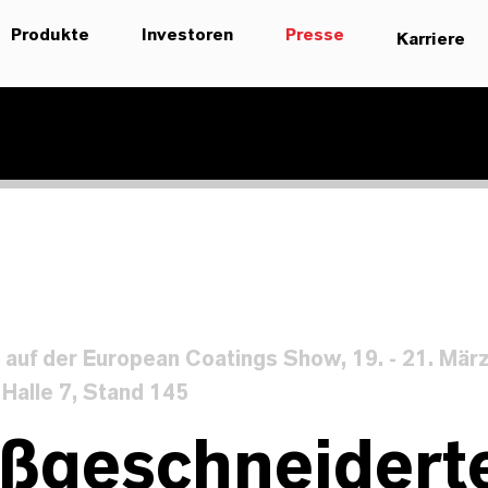
Produkte
Investoren
Presse
Karriere
uf der European Coatings Show, 19. - 21. März
 Halle 7, Stand 145
ßgeschneidert