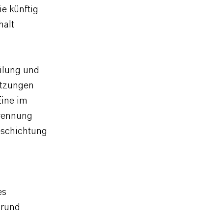
e künftig
halt
ilung und
etzungen
Eine im
Trennung
eschichtung
es
grund