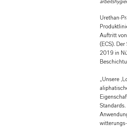
arbeitshygi
Urethan-Pr
Produktlin
Auftritt v
(ECS). Der
2019 in Nü
Beschichtu
„Unsere ‚L
aliphatisch
Eigenschaf
Standards. 
Anwendunge
witterungs