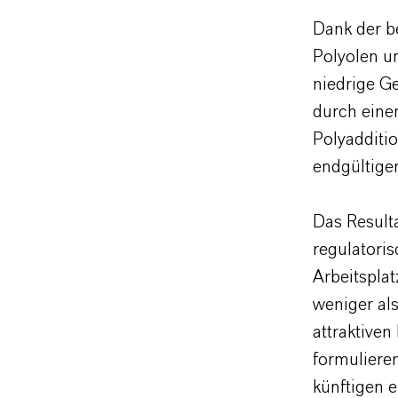
Dank der b
Polyolen u
niedrige Ge
durch eine
Polyadditi
endgültige
Das Result
regulatori
Arbeitspla
weniger al
attraktive
formulieren
künftigen 