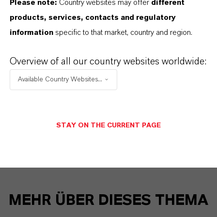
Please note:
Country websites may offer
different
products, services, contacts and regulatory
Kontakt
information
specific to that market, country and region.
Alexander Böhm
Overview of all our country websites worldwide:
Wirtschaft, Produkte, Nachhaltigkeit
Available Country Websites...
+49 221 8885 4746
alexander.boehm@lanxess.com
STAY ON THE CURRENT PAGE
MEHR ÜBER DIESES THEMA