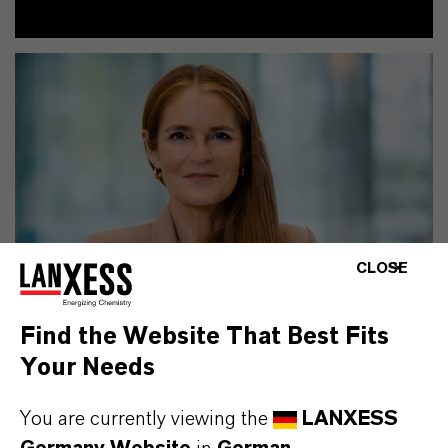
CLOSE
Find the Website That Best Fits
Your Needs
Kontakt
You are currently viewing the
LANXESS
Eva Krüger