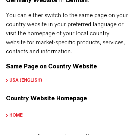
Germany Website
in
German
.
Wirtschaft, Produkte
You can either switch to the same page on your
country website in your preferred language or
+49 221 8885-4010
eva.krueger@lanxess.com
visit the homepage of your local country
website for market-specific products, services,
contacts and information.
Same Page on Country Website
USA (ENGLISH)
Country Website Homepage
HOME