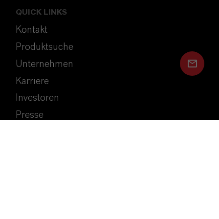
QUICK LINKS
Kontakt
Produktsuche
Unternehmen
Karriere
Investoren
Presse
Nachhaltigkeit
SpeakUp (Compliance Hotline)
LANXESS
©