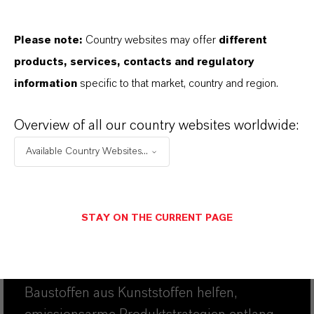
Umweltproduktdeklarationen
(Environmental Product Declarations,
Please note:
Country websites may offer
different
EPDs) haben sich zu einem anerkannten
products, services, contacts and regulatory
Mittel entwickelt, um den ökologischen
information
specific to that market, country and region.
Fußabdruck von Baumaterialien zu
kommunizieren. Als Hersteller von
Overview of all our country websites worldwide:
Eisenoxidpigmenten veröffentlicht
Available Country Websites...
LANXESS EPDs für eine Vielzahl seiner
Eisenoxidpigmente. Michael Ertl, Leiter der
LANXESS Business Unit Inorganic
STAY ON THE CURRENT PAGE
Pigments, erläutert, wie EPDs für Rohstoffe
den Herstellern von Betonwerkstoffen,
Farben- und Lacken sowie anderen
Baustoffen aus Kunststoffen helfen,