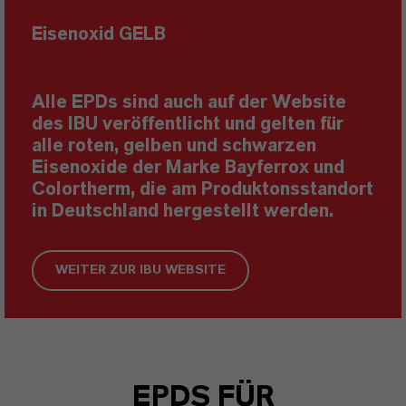
Eisenoxid GELB
Alle EPDs sind auch auf der Website
des IBU veröffentlicht und gelten für
alle roten, gelben und schwarzen
Eisenoxide der Marke Bayferrox und
Colortherm, die am Produktonsstandort
in Deutschland hergestellt werden.
WEITER ZUR IBU WEBSITE
EPDS FÜR