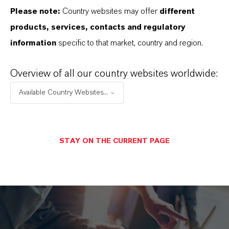
FARBPIGMENTE (CICP)
Please note:
Country websites may offer
different
products, services, contacts and regulatory
information
specific to that market, country and region.
PAPIER UND PAPPE
Overview of all our country websites worldwide:
DÜNGEMITTEL UND SAATGUT
Available Country Websites...
STAY ON THE CURRENT PAGE