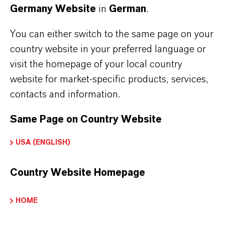
bieten.
Germany Website
in
German
.
You can either switch to the same page on your
country website in your preferred language or
TONER
visit the homepage of your local country
website for market-specific products, services,
contacts and information.
BATTERIEN
Same Page on Country Website
KATALYSATOREN
USA (ENGLISH)
Country Website Homepage
FEUERFESTE MATERIALIEN
HOME
KOMPLEXE ANORGANISCHE