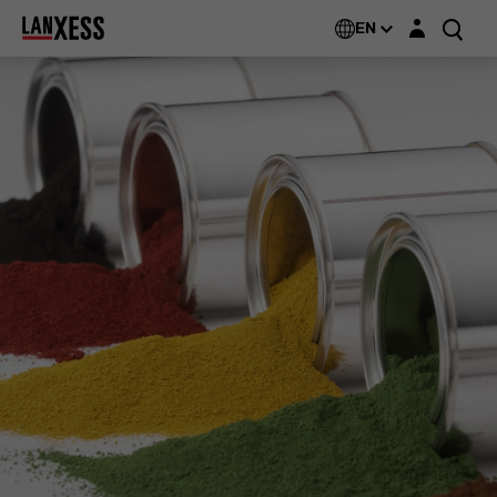
Login layer
EN