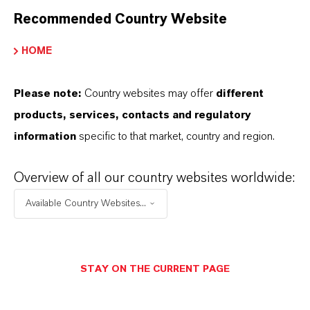
ideales para aplicaciones, como la coloración
Recommended Country Website
de derivados de cemento. Nuestras soluciones
de dióxido de titanio, diseñadas para ofrecer la
HOME
máxima durabilidad y uniformidad de color,
proporcionan resultados brillantes y duraderos,
Please note:
Country websites may offer
different
cumpliendo rigurosas normas de calidad.
products, services, contacts and regulatory
Comprometidos tanto con el rendimiento como
information
specific to that market, country and region.
con la responsabilidad medioambiental,
ofrecemos pigmentos de TiO₂ versátiles y de
Overview of all our country websites worldwide:
alta calidad .
Available Country Websites...
Aplicaciones:
M
ateriales de hormigón y
asfalto
STAY ON THE CURRENT PAGE
Marcas
:
Oxined®, Formirapid®, Hobbycolor y