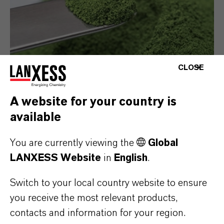
CLOSE
A website for your country is
available
Dióxido de titanio
You are currently viewing the
Global
Nuestros pigmentos de dióxido de titanio
LANXESS Website
in
English
.
(TiO₂) se caracterizan por su excepcional
opacidad, brillo y resistencia a los rayos UV.
Switch to your local country website to ensure
Especialmente formulados para aumentar la
you receive the most relevant products,
blancura y mejorar la dispersión de la luz,
contacts and information for your region.