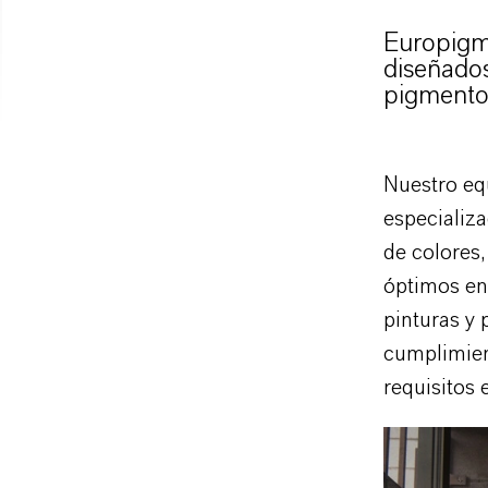
Europigme
diseñados
pigmentos
Nuestro eq
especializ
de colores,
óptimos en
pinturas y
cumplimien
requisitos 