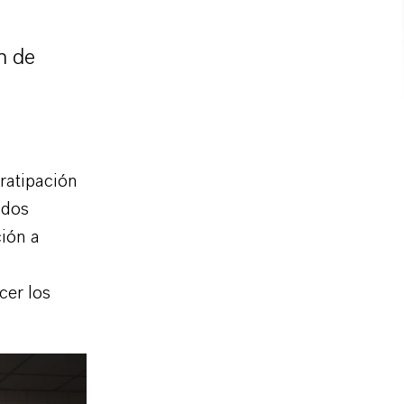
n de
ratipación
ados
ión a
cer los