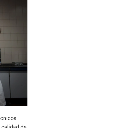
écnicos
 calidad de