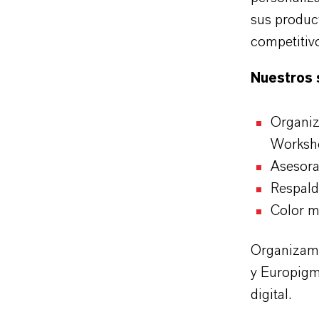
sus product
competitiv
Nuestros s
Organiz
Worksh
Asesora
Respald
Color m
Organizamo
y Europigm
digital.