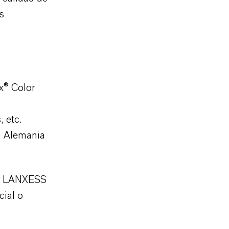
s
x® Color
 etc.
en Alemania
de LANXESS
ial o