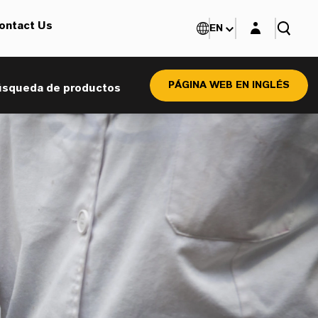
Login layer
ontact Us
EN
PÁGINA WEB EN INGLÉS
úsqueda de productos