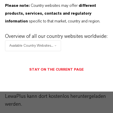
Kostenvergleich verschiedener
Please note:
Country websites may offer
different
Anlagenentwürfe und Prozesse. Sie erweitern
products, services, contacts and regulatory
die bereits vorhandene Kostenkalkulation für
information
specific to that market, country and region.
UO-Anlagen. Gleiche Berechnungsparameter
Overview of all our country websites worldwide:
erlauben einen direkten Vergleich der Kosten
von Umkehrosmose- und Ionenaustauscher-
Available Country Websites...
Anlagen. „Diese Funktion ist unseres Wissens
nach bisher einzigartig“, unterstreicht Lipnizki.
STAY ON THE CURRENT PAGE
Ausführliche Informationen über Produkte und
Dienstleistungen finden sich unter
http://lpt.lanxess.de
. Die Auslegungssoftware
LewaPlus kann dort kostenlos heruntergeladen
werden.