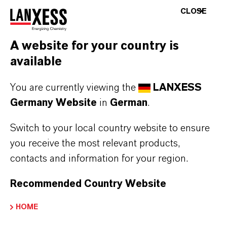
mehreren Jahren nutze ich LewaPlus
CLOSE
regelmäßig für die Auslegung von komplexen
Wasseraufbereitungsanlagen für
A website for your country is
unterschiedlichste Industriezweige. Die
available
Möglichkeit, verschiedene Technologien beim
Anlagendesign zu kombinieren, ist dabei sehr
You are currently viewing the
LANXESS
von Vorteil. Ich bin schon gespannt auf das
Germany Website
in
German
.
neue Modul, denn der avisierte direkte
Switch to your local country website to ensure
Kostenvergleich der unterschiedlichen
you receive the most relevant products,
Auslegungen wird einen zusätzlichen Nutzen
contacts and information for your region.
bieten.“
Recommended Country Website
Die neuen Berechnungsoptionen stehen für alle
Ionenaustauscher-Module in LewaPlus zur
HOME
Verfügung und ermöglichen so den